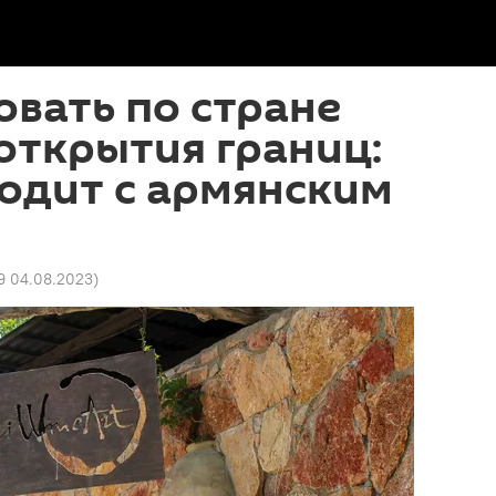
вать по стране
открытия границ:
одит с армянским
9 04.08.2023
)