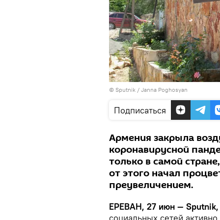
© Sputnik / Janna Poghosyan
Подписаться
Армения закрыла возд
коронавирусной панде
только в самой стране
от этого начал процв
преувеличением.
ЕРЕВАН, 27 июн — Sputnik,
социальных сетей активно