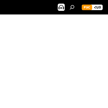
РУС
ՀԱՅ