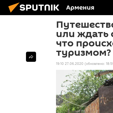
Армения
Путешество
или ждать 
что происх
туризмом?
19:10 27.06.2020
(обновлено:
18:5