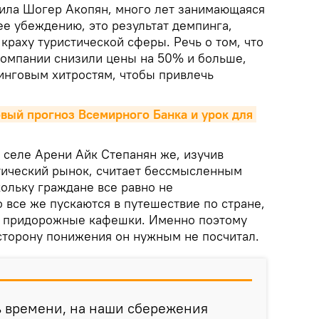
нила Шогер Акопян, много лет занимающаяся
ее убеждению, это результат демпинга,
краху туристической сферы. Речь о том, что
омпании снизили цены на 50% и больше,
инговым хитростям, чтобы привлечь
овый прогноз Всемирного Банка и урок для 
 селе Арени Айк Степанян же, изучив
стический рынок, считает бессмысленным
кольку граждане все равно не
о все же пускаются в путешествие по стране,
и придорожные кафешки. Именно поэтому
сторону понижения он нужным не посчитал.
ь времени, на наши сбережения