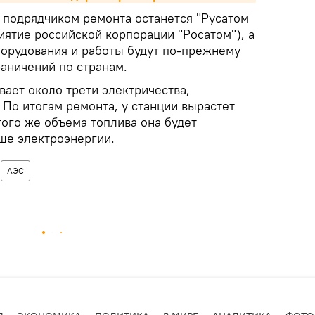
 подрядчиком ремонта останется "Русатом
иятие российской корпорации "Росатом"), а
орудования и работы будут по-прежнему
раничений по странам.
ает около трети электричества,
По итогам ремонта, у станции вырастет
того же объема топлива она будет
ше электроэнергии.
АЭС
Я
ЭКОНОМИКА
ПОЛИТИКА
В МИРЕ
АНАЛИТИКА
ФОТО