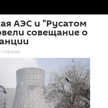
я АЭС и "Русатом
овели совещание о
танции
5 17.09.2020
)