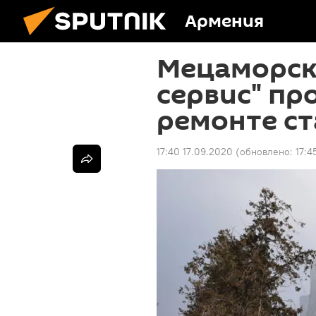
Армения
Мецаморска
сервис" пр
ремонте с
17:40 17.09.2020
(обновлено:
17:4