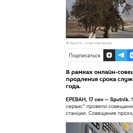
© Sputnik / Aram Nersesyan
Подписаться
В рамках онлайн-сове
продления срока служ
года.
ЕРЕВАН, 17 сен — Sputnik.
М
сервис" провели совещани
станции. Совещание прохо