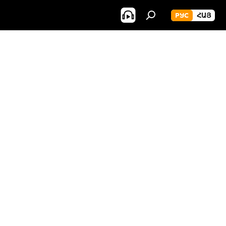
РУС
ՀԱՅ