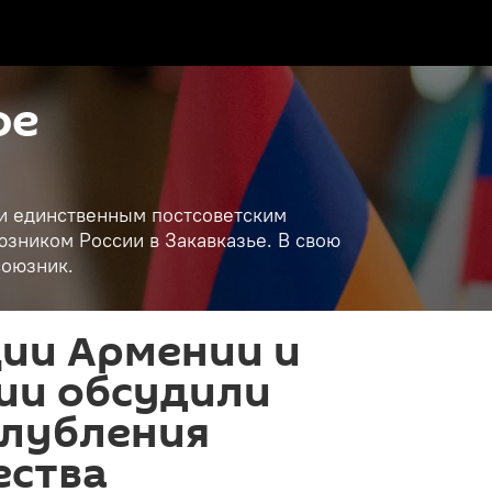
ое
и единственным постсоветским
зником России в Закавказье. В свою
союзник.
ии Армении и
ии обсудили
глубления
ества