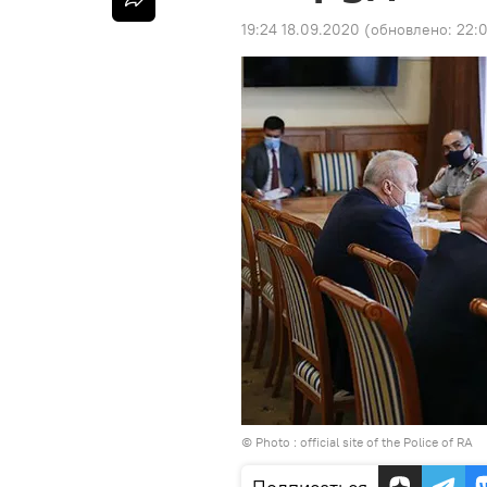
19:24 18.09.2020
(обновлено:
22:
© Photo :
official site of the Police of RA