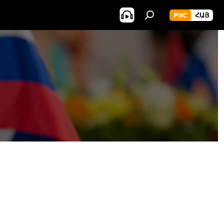
РУС
ՀԱՅ