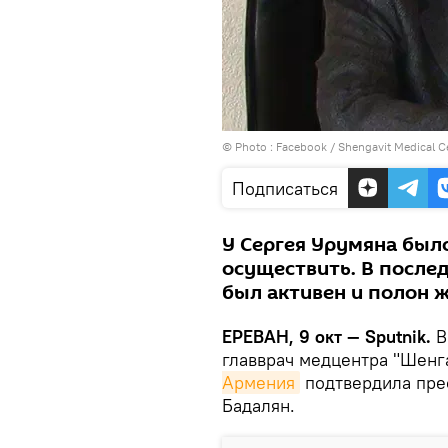
© Photo :
Facebook / Shengavit Medi
Подписаться
У Сергея Урумяна было
осуществить. В послед
был активен и полон ж
ЕРЕВАН, 9 окт — Sputnik.
В
главврач медцентра "Шен
Армения
подтвердила пре
Бадалян.