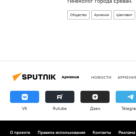
гинеколог города Ереван.
Общество
Армения
Шенгавит
Армения
НОВОСТИ
АРМЕНИ
VK
Rutube
Дзен
Telegr
О проекте
Правила использования
Контакты
Реклама