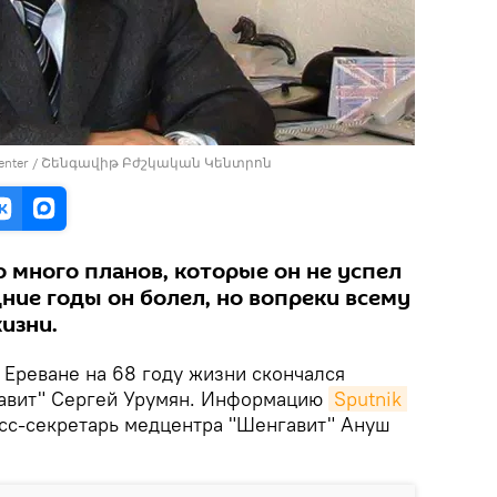
cal Center / Շենգավիթ Բժշկական Կենտրոն
 много планов, которые он не успел
ние годы он болел, но вопреки всему
изни.
 Ереване на 68 году жизни скончался
гавит" Сергей Урумян. Информацию
Sputnik 
сс-секретарь медцентра "Шенгавит" Ануш