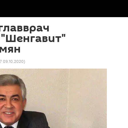
главврач
 "Шенгавит"
умян
07 09.10.2020
)