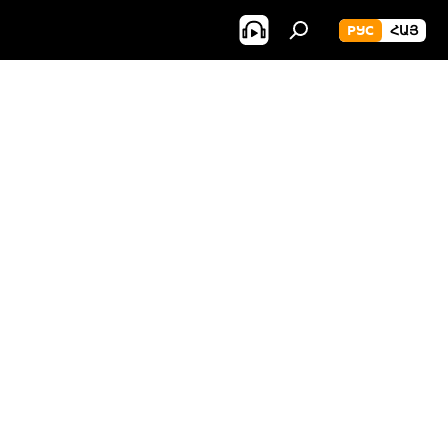
РУС
ՀԱՅ