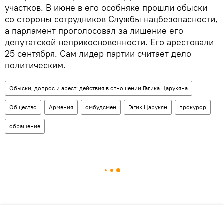
участков. В июне в его особняке прошли обыски
со стороны сотрудников Службы нацбезопасности,
а парламент проголосовал за лишение его
депутатской неприкосновенности. Его арестовали
25 сентября. Сам лидер партии считает дело
политическим.
Обыски, допрос и арест: действия в отношении Гагика Царукяна
Общество
Армения
омбудсмен
Гагик Царукян
прокурор
обращение