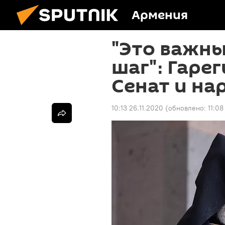
Армения
"Это важн
шаг"։ Гарег
Сенат и на
10:13 26.11.2020
(обновлено:
11:08