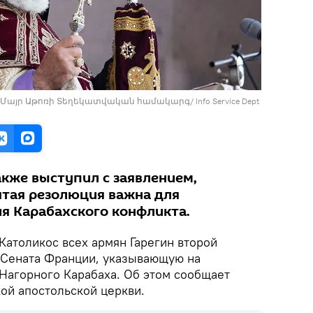
ok / Մայր Աթոռի Տեղեկատվական համակարգ/ Info Service Dept
кже выступил с заявлением,
ятая резолюция важна для
я Карабахского конфликта.
Католикос всех армян Гарегин второй
 Сената Франции, указывающую на
Нагорного Карабаха. Об этом сообщает
ой апостольской церкви.