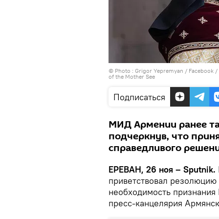
© Photo :
Grigor Yepremyan / Facebo
of the Mother See
Подписаться
МИД Армении ранее та
подчеркнув, что прин
справедливого решени
ЕРЕВАН, 26 ноя – Sputnik.
приветствовал резолюцию
необходимость признания 
пресс-канцелярия Армянск