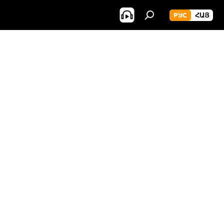
РУС
ՀԱՅ