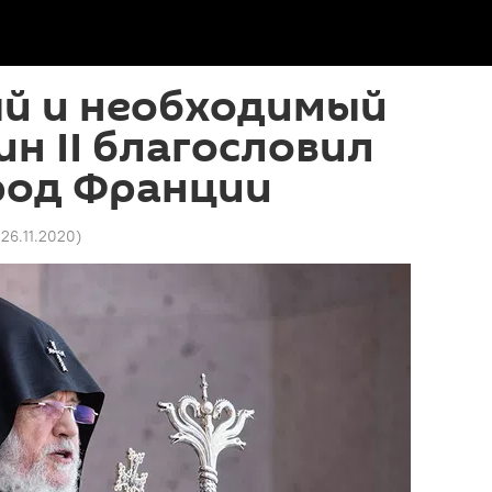
ый и необходимый
ин II благословил
род Франции
 26.11.2020
)