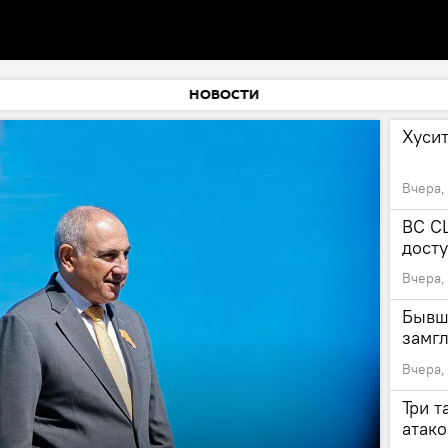
НОВОСТИ
Хуси
Вчера,
ВС С
дост
Вчера,
Бывш
замг
Вчера,
Три 
атак