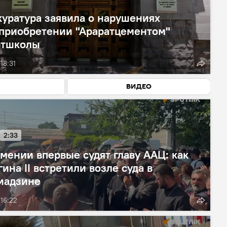
уратура заявила о нарушениях
 приобретении "Араратцементом"
ртшколы
18:31
ВИДЕО
2:33
мении впервые судят главу ААЦ: как
гина II встретили возле суда в
иадзине
 16:22