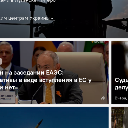
ким центрам Украины -
н на заседании ЕАЭС:
ативы в виде вступления в ЕС у
Судь
и нет
делу
6
Вчера,