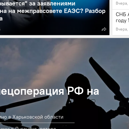
рывается" за заявлениями
Вчера,
на на межправсовете ЕАЭС? Разбор
СНБ 
а
году 
4
Вчера,
пецоперация РФ на
ино в Харьковской области
ами в Луганске, пятеро