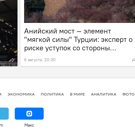
Анийский мост — элемент
"мягкой силы" Турции: эксперт о
в
риске уступок со стороны
Армении
6 августа, 20:30
Я
ЭКОНОМИКА
ПОЛИТИКА
В МИРЕ
АНАЛИТИКА
ФОТО
am
Макс