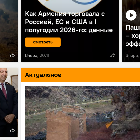
Как Армения торговала с
Россией, ЕС и США в I
Паши
полугодии 2026-го: данные
– хо
Смотреть
эфф
Вчера, 20:11
Вчера,
Актуальное