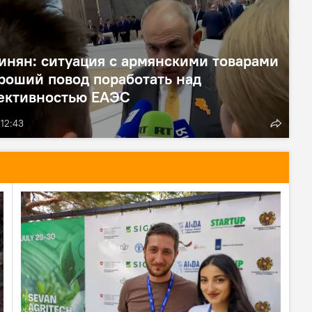
нян: ситуация с армянскими товарами
роший повод поработать над
ективностью ЕАЭС
 12:43