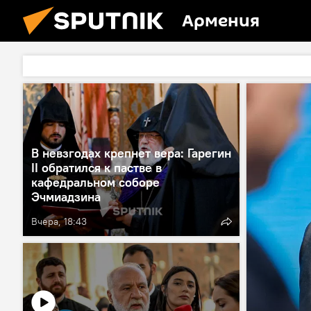
Армения
В невзгодах крепнет вера: Гарегин
II обратился к пастве в
кафедральном соборе
Эчмиадзина
Вчера, 18:43