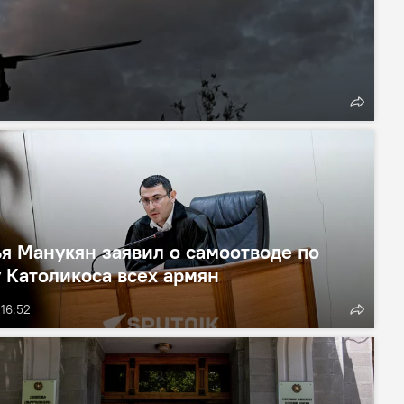
я Манукян заявил о самоотводе по
 Католикоса всех армян
 16:52