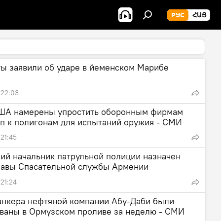
РУС
ՀԱՅ
ты заявили об ударе в йеменском Марибе
 22:03
ША намерены упростить оборонным фирмам
уп к полигонам для испытаний оружия - СМИ
 21:45
ий начальник патрульной полиции назначен
лавы Спасательной службы Армении
 21:24
танкера нефтяной компании Абу-Даби были
ованы в Ормузском проливе за неделю - СМИ