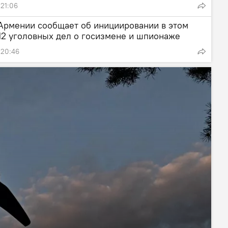
 21:06
Армении сообщает об инициировании в этом
12 уголовных дел о госизмене и шпионаже
 20:46