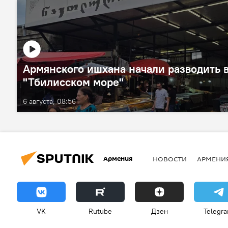
Армянского ишхана начали разводить 
"Тбилисском море"
6 августа, 08:56
Армения
НОВОСТИ
АРМЕНИ
VK
Rutube
Дзен
Telegr