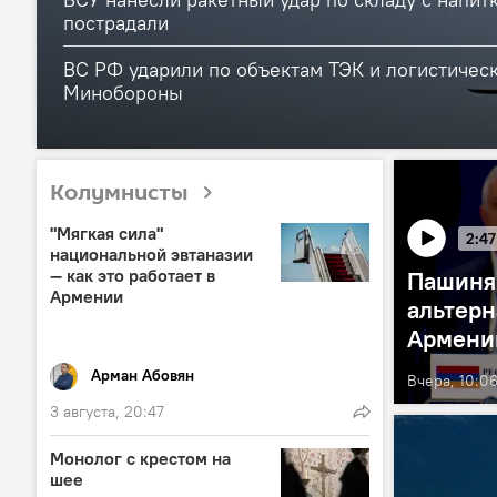
пострадали
ВС РФ ударили по объектам ТЭК и логистичес
Минобороны
Колумнисты
"Мягкая сила"
2:47
национальной эвтаназии
— как это работает в
Пашиня
Армении
альтерн
Армени
Арман Абовян
Вчера, 10:0
3 августа, 20:47
Монолог с крестом на
шее