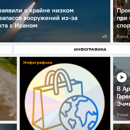
аявили о крайне низком
Прок
запасов вооружений из-за
при
кта с Ираном
спо
Вчера, 
ИНФОГРАФИКА
Инфографика
В Ар
Гаре
Эчм
Вчера,