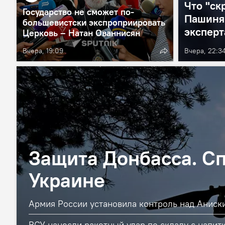
Что "ск
Государство не сможет по-
Пашиня
большевистски экспроприировать
эксперт
Церковь – Натан Ованнисян
Вчера, 19:09
Вчера, 22:3
Защита Донбасса. С
Украине
Армия России установила контроль над Аниск
ВСУ нанесли ракетный удар по складу с напитк