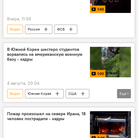
1:43
Вчера, 11:06
Видео
Россия
ФСБ
В Южной Корее шестеро студентов
ворвались на американскую военную
базу - кадры
1:00
4 августа, 20:04
Видео
Южная Корея
США
Еще
1
военная база
Пожар произошел на севере Ирана, 18
человек пострадали - кадры
0:38