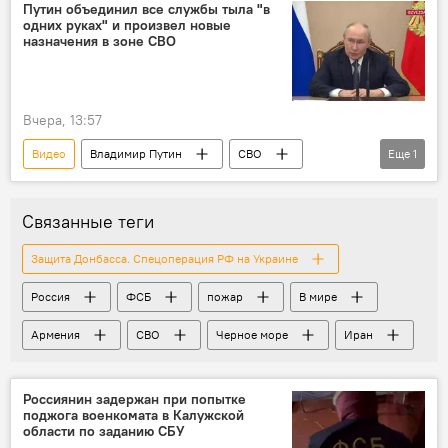
Путин объединил все службы тыла "в
одних руках" и произвел новые
назначения в зоне СВО
Вчера, 13:57
Видео
Владимир Путин
СВО
Еще
1
Минобороны России
Связанные теги
Защита Донбасса. Спецоперация РФ на Украине
Россия
ФСБ
пожар
В мире
Армения
СВО
Черное море
Иран
Россиянин задержан при попытке
поджога военкомата в Калужской
области по заданию СБУ