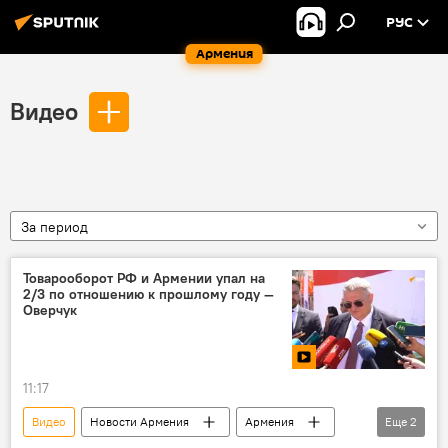
РУС
Армения
Видео
За период
Товарооборот РФ и Армении упал на
2/3 по отношению к прошлому году —
Оверчук
11:17
Видео
Новости Армения
Армения
Еще
2