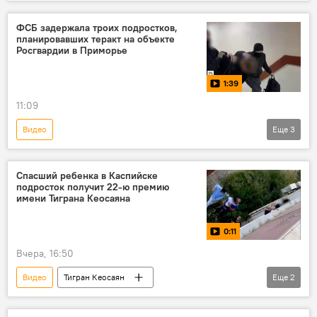
Россия
товарооборот
ФСБ задержала троих подростков,
планировавших теракт на объекте
Росгвардии в Приморье
1:39
11:09
Видео
Еще
3
Защита Донбасса. Спецоперация РФ на Украине
Россия
ФСБ
Спасший ребенка в Каспийске
подросток получит 22-ю премию
имени Тиграна Кеосаяна
0:11
Вчера, 16:50
Видео
Тигран Кеосаян
Еще
2
Маргарита Симоньян
премия