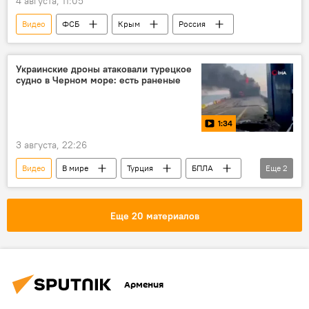
4 августа, 11:05
Видео
ФСБ
Крым
Россия
Украинские дроны атаковали турецкое
судно в Черном море: есть раненые
1:34
3 августа, 22:26
Видео
В мире
Турция
БПЛА
Еще
2
судно
Черное море
Еще 20 материалов
Армения