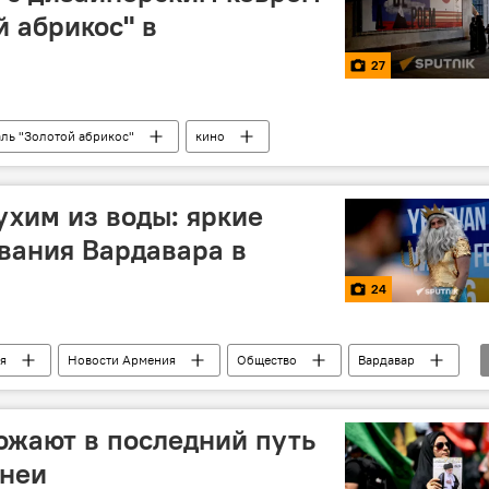
й абрикос" в
27
аль "Золотой абрикос"
кино
ухим из воды: яркие
вания Вардавара в
24
я
Новости Армения
Общество
Вардавар
ожают в последний путь
енеи