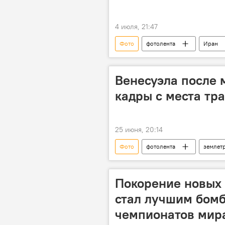
4 июля, 21:47
Фото
фотолента
Иран
Венесуэла после 
кадры с места тр
25 июня, 20:14
Фото
фотолента
землет
мир
Покорение новых 
стал лучшим бомб
чемпионатов мир