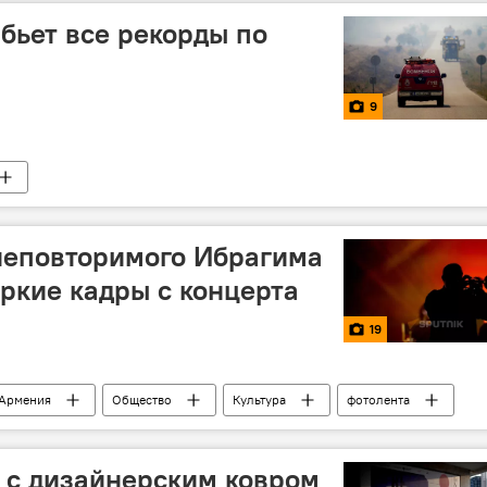
 бьет все рекорды по
9
неповторимого Ибрагима
ркие кадры с концерта
19
 Армения
Общество
Культура
фотолента
и с дизайнерским ковром