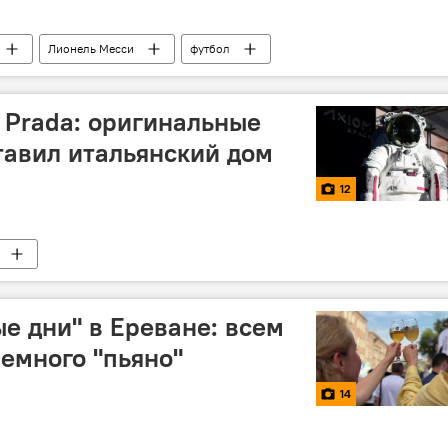
Лионель Месси
футбол
 Prada: оригинальные
авил итальянский дом
12
е дни" в Ереване: всем
немного "пьяно"
14