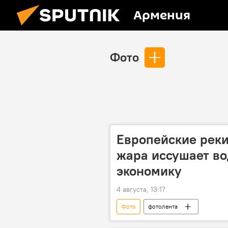
Армения
Фото
Европейские реки
жара иссушает во
экономику
4 августа, 13:17
Фото
фотолента