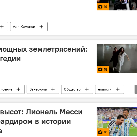
19
Али Хаменеи
мощных землетрясений:
агедии
15
рясение
Венесуэла
Общество
новости
высот: Лионель Месси
ардиром в истории
а
16