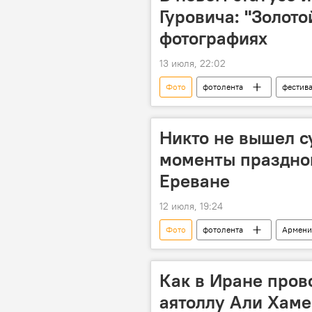
Гуровича: "Золото
фотографиях
13 июля, 22:02
Фото
фотолента
фестив
Никто не вышел с
моменты праздно
Ереване
12 июля, 19:24
Фото
фотолента
Армени
Ереван
Как в Иране пров
аятоллу Али Хам