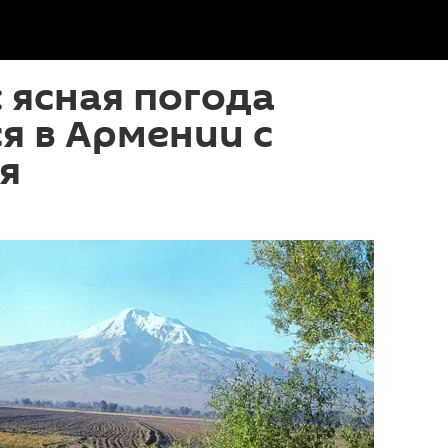
 ясная погода
я в Армении с
я