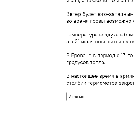
июля, а также 18-го июля 
Ветер будет юго-западным 
во время грозы возможно у
Температура воздуха в бли
а к 21 июля повысится на п
В Ереване в период с 17-го
градусов тепла.
В настоящее время в армя
столбик термометра закреп
Армения