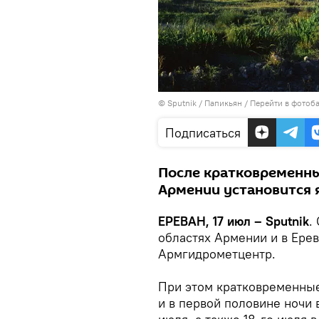
© Sputnik / Папикьян
/
Перейти в фотоб
Подписаться
После кратковременны
Армении установится я
ЕРЕВАН, 17 июл – Sputnik
.
областях Армении и в Ерев
Армгидрометцентр.
При этом кратковременные
и в первой половине ночи 