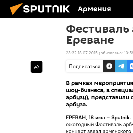
Армения
Фестиваль 
Ереване
23:32 18.07.2015
(обновлено:
10:5
Подписаться
В рамках мероприятия
шоу-бизнеса, а специа
арбузу), представили 
арбуза.
ЕРЕВАН, 18 июл – Sputnik.
ежегодный Фестиваль арбу
концерт звезд армянского