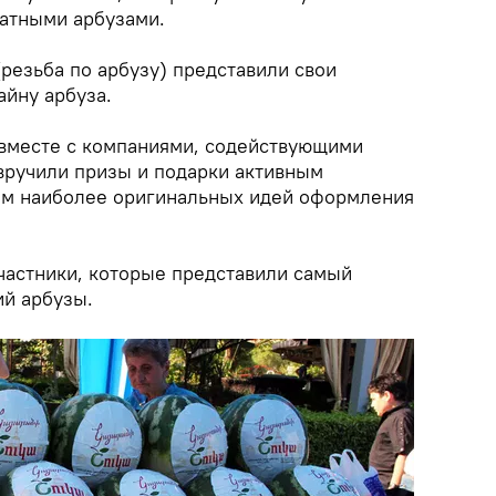
атными арбузами.
резьба по арбузу) представили свои
айну арбуза.
вместе с компаниями, содействующими
 вручили призы и подарки активным
рам наиболее оригинальных идей оформления
частники, которые представили самый
й арбузы.