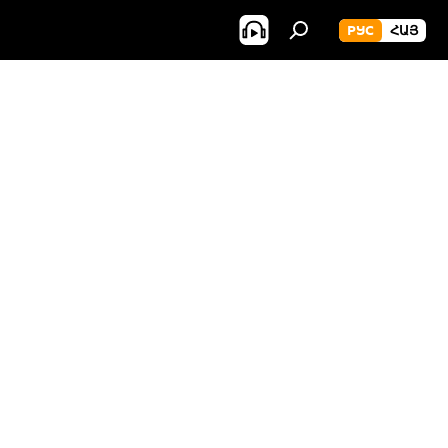
РУС
ՀԱՅ