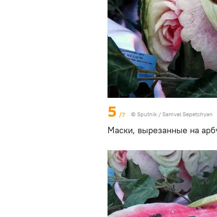
5
/7
© Sputnik / Samvel Sepetchyan
Маски, вырезанные на арб