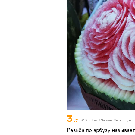
3
/7
© Sputnik / Samvel Sepetchyan
Резьба по арбузу называе