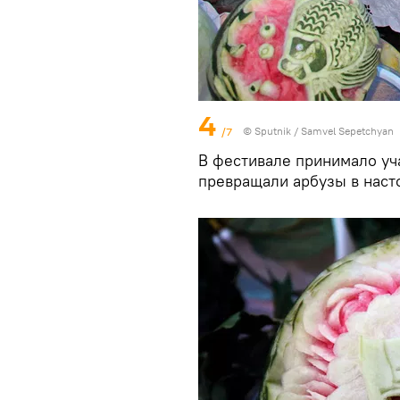
4
/7
© Sputnik / Samvel Sepetchyan
В фестивале принимало уч
превращали арбузы в наст