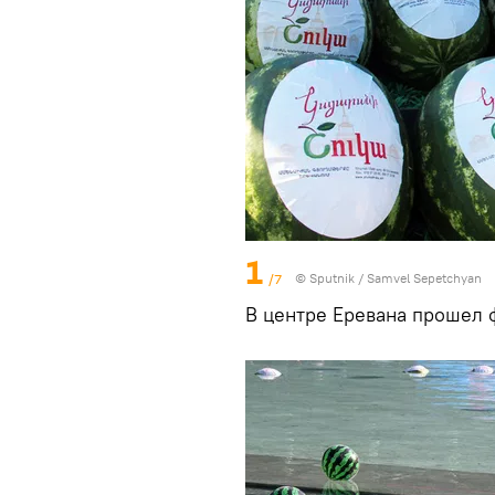
1
/7
© Sputnik / Samvel Sepetchyan
В центре Еревана прошел 