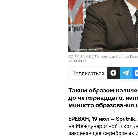
CC BY-SA 4.0
/ Economy and Values Rese
corrected)
Подписаться
Таким образом количе
до четырнадцати, напи
министр образования 
ЕРЕВАН, 19 июл — Sputnik
.
на Международной школьно
завоевав две серебряных 