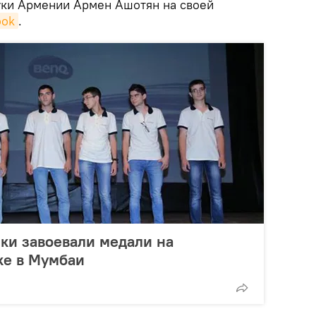
уки Армении Армен Ашотян на своей
ook
.
ки завоевали медали на
ке в Мумбаи