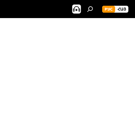
РУС
ՀԱՅ