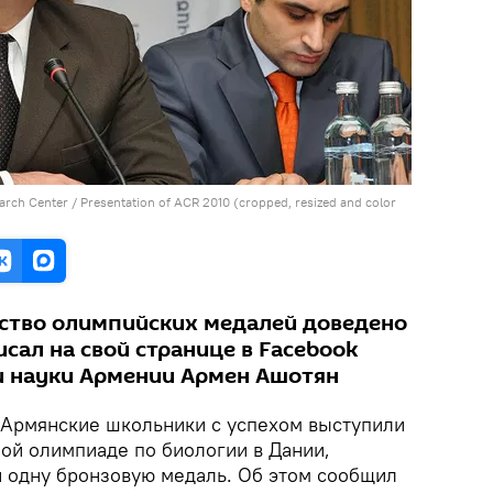
arch Center /
Presentation of ACR 2010 (cropped, resized and color
ство олимпийских медалей доведено
сал на свой странице в Facebook
и науки Армении Армен Ашотян
 Армянские школьники с успехом выступили
й олимпиаде по биологии в Дании,
и одну бронзовую медаль. Об этом сообщил