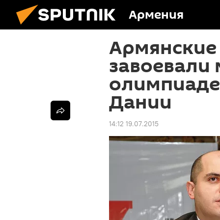
Армения
Армянские
завоевали 
олимпиаде 
Дании
14:12 19.07.2015