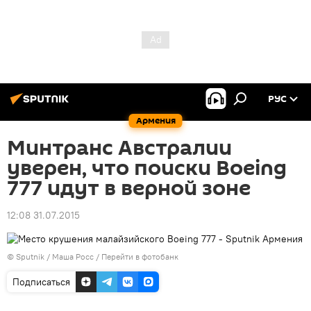
РУС
Армения
Минтранс Австралии
уверен, что поиски Boeing
777 идут в верной зоне
12:08 31.07.2015
© Sputnik / Маша Росс
/
Перейти в фотобанк
Подписаться