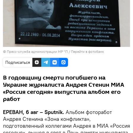
© Пресс-служба администрации МР "П
/
Перейти в фотобанк
Подписаться
В годовщину смерти погибшего на
Украине журналиста Андрея Стенин МИА
«Россия сегодня» выпустила альбом его
работ
ЕРЕВАН, 6 авг – Sputnik.
Альбом фоторабот
Андрея Стенина «Зона конфликта»,
подготовленный коллегами Андрея в МИА «Россия
сегодня», вышел в свет в День памяти журналиста