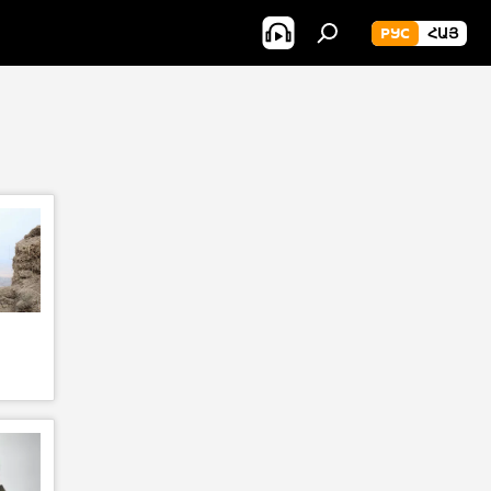
РУС
ՀԱՅ