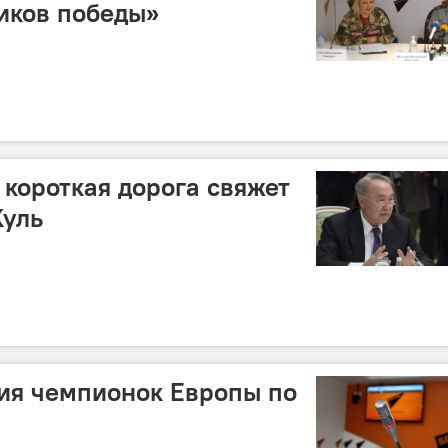
иков победы»
 короткая дорога свяжет
Куль
ия чемпионок Европы по