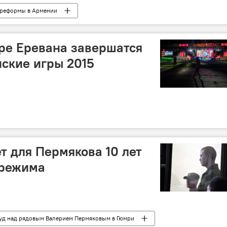
 реформы в Армении
ре Еревана завершатся
ские игры 2015
т для Пермякова 10 лет
 режима
уд над рядовым Валерием Пермяковым в Гюмри