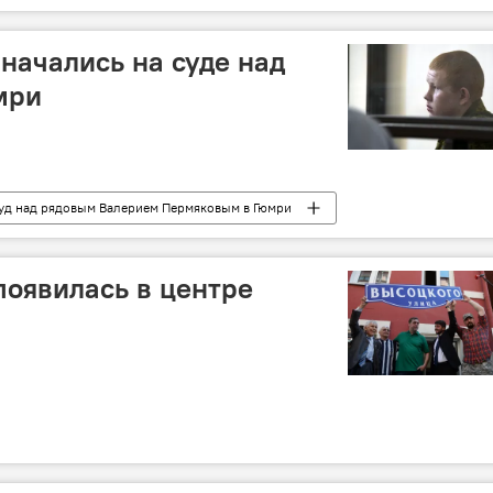
начались на суде над
мри
уд над рядовым Валерием Пермяковым в Гюмри
появилась в центре