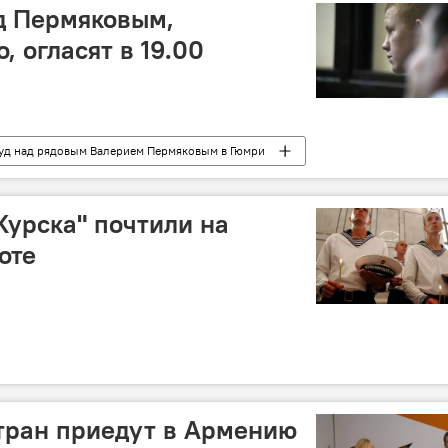
д Пермяковым,
 огласят в 19.00
уд над рядовым Валерием Пермяковым в Гюмри
Курска" почтили на
оте
стран приедут в Армению