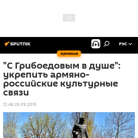
РУС
Армения
"С Грибоедовым в душе":
укрепить армяно-
российские культурные
связи
12:48 26.09.2015