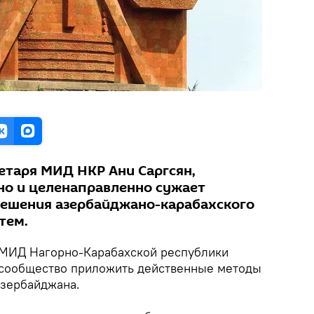
етаря МИД НКР Ани Саргсян,
о и целенаправленно сужает
решения азербайджано-карабахского
тем.
МИД Нагорно-Карабахской республики
сообщество приложить действенные методы
Азербайджана.