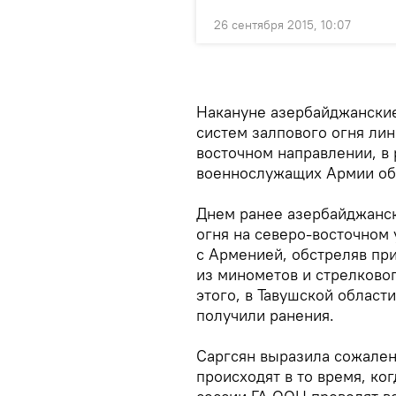
26 сентября 2015, 10:07
Накануне азербайджанские
систем залпового огня ли
восточном направлении, в 
военнослужащих Армии обо
Днем ранее азербайджанс
огня на северо-восточном 
с Арменией, обстреляв пр
из минометов и стрелковог
этого, в Тавушской област
получили ранения.
Саргсян выразила сожален
происходят в то время, ко