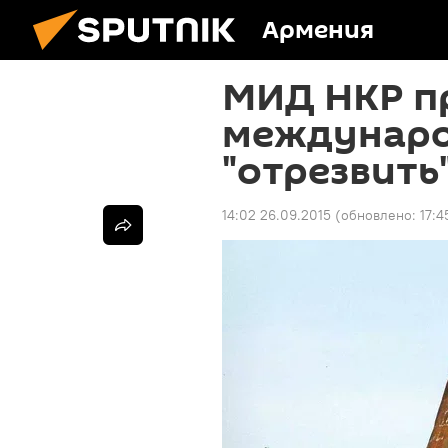
Армения
МИД НКР п
междунаро
"отрезвить
14:02 26.09.2015
(обновлено:
17:4