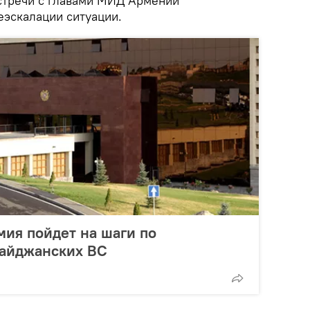
стречи с главами МИД Армении
еэскалации ситуации.
ия пойдет на шаги по
айджанских ВС