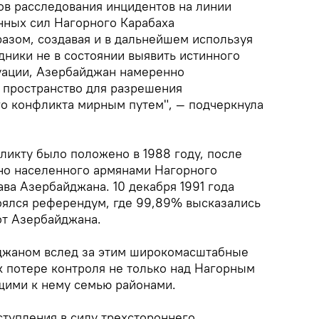
ов расследования инцидентов на линии
нных сил Нагорного Карабаха
разом, создавая и в дальнейшем используя
дники не в состоянии выявить истинного
уации, Азербайджан намеренно
 пространство для разрешения
о конфликта мирным путем", — подчеркнула
ликту было положено в 1988 году, после
но населенного армянами Нагорного
ава Азербайджана. 10 декабря 1991 года
оялся референдум, где 99,89% высказались
от Азербайджана.
жаном вслед за этим широкомасштабные
к потере контроля не только над Нагорным
щими к нему семью районами.
вступления в силу трехстороннего