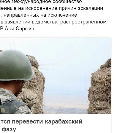
нное международное сообщество
ленные на искоренение причин эскалации
в, направленных на исключение
 в заявлении ведомства, распространенном
Р Ани Саргсян.
тся перевести карабахский
 фазу