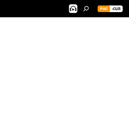
РУС
ՀԱՅ