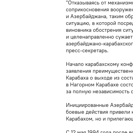
"Отказываясь от механизм
соприкосновения вооруже
и Азербайджана, таким об
ситуацию, в которой посре
виновника обострения сит
и целенаправленно сужает
азербайджано-карабахског
пресс-секретарь.
Начало карабахскому конф
заявления преимуществен
Карабаха о выходе из сост
в Нагорном Карабахе сост
за полную независимость 
Инициированные Азербайд
боевые действия привели 
Карабахом, но и прилегаю
С 12 мая 1994 года после 