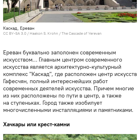
Каскад, Ереван
CC BY-SA 3.0
/ Haakon S. Krohn /
The Cascade of Yerevan
Ереван буквально заполонен современным
искусством… Главным центром современного
искусства является архитектурно-культурный
комплекс "Каскад", где расположен центр искусств
Гафесчян, полный интереснейших работ
современных деятелей искусства. Причем многие
из них расположены по пути в центр, а также
на ступеньках. Город также изобилует
многочисленными инсталляциями и памятниками.
Хачкары или крест-камни