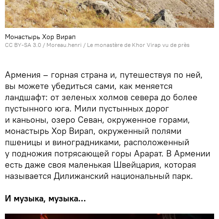
Монастырь Хор Вирап
CC BY-SA 3.0
/
Moreau.henri
/
Le monastère de Khor Virap vu de près
Армения – горная страна и, путешествуя по ней,
вы можете убедиться сами, как меняется
ландшафт: от зеленых холмов севера до более
пустынного юга. Мили пустынных дорог
и каньоны, озеро Севан, окруженное горами,
монастырь Хор Вирап, окруженный полями
пшеницы и виноградниками, расположенный
у подножия потрясающей горы Арарат. В Армении
есть даже своя маленькая Швейцария, которая
называется Дилижанский национальный парк.
И музыка, музыка…