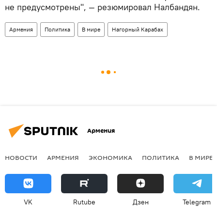
не предусмотрены", — резюмировал Налбандян.
Армения
Политика
В мире
Нагорный Карабах
Армения
НОВОСТИ
АРМЕНИЯ
ЭКОНОМИКА
ПОЛИТИКА
В МИРЕ
VK
Rutube
Дзен
Telegram