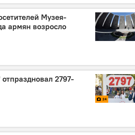
осетителей Музея-
да армян возросло
 отпраздновал 2797-
24