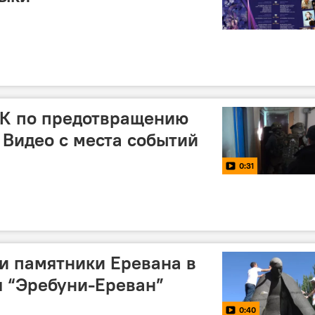
К по предотвращению
 Видео с места событий
0:31
и памятники Еревана в
я “Эребуни-Ереван”
0:40