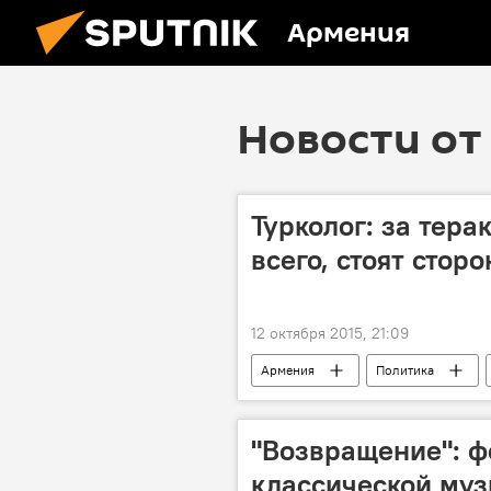
Армения
Новости от 
Турколог: за тера
всего, стоят стор
12 октября 2015, 21:09
Армения
Политика
"Возвращение": ф
классической му