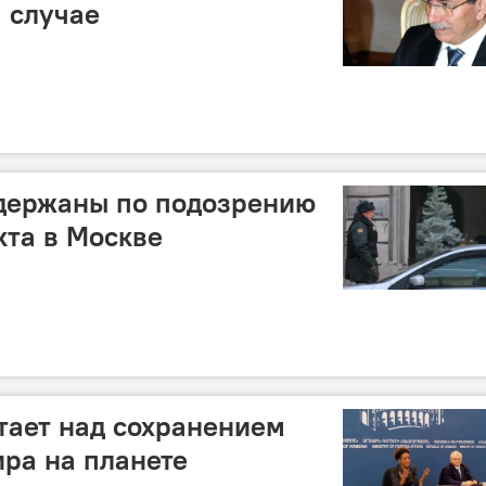
м случае
адержаны по подозрению
кта в Москве
тает над сохранением
ира на планете