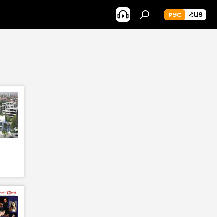
РУС
ՀԱՅ