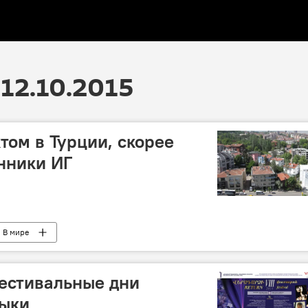
12.10.2015
ктом в Турции, скорее
онники ИГ
В мире
естивальные дни
зыки