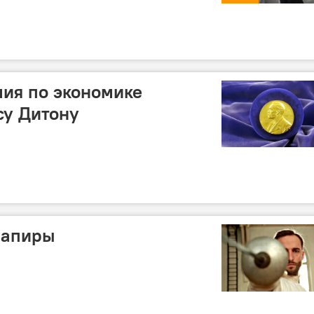
ия по экономике
су Дитону
рапиры