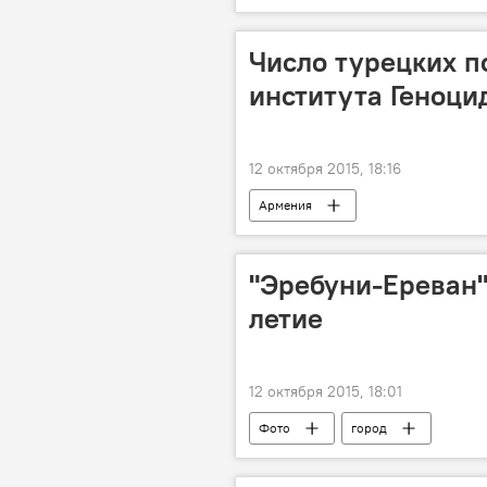
Число турецких п
института Геноци
12 октября 2015, 18:16
Армения
"Эребуни-Ереван"
летиe
12 октября 2015, 18:01
Фото
город