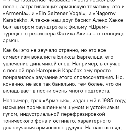
песен, затрагивающих армянскую тематику: это и
«Armenia», и «Ein Seltener Vogel», и «Nagorny
Karabakh». А также наш друг басист Алекс Хакке
был автором саундтрэка к фильму «Шрам»
турецкого режиссера Фатиха Акина – о геноциде
армян.
Как бы это не звучало странно, но это все
символизм вокалиста Бликсы Баргельда, его
увлечение динамикой слов. Например, в случае
с песней про Нагорный Карабах ему просто
понравилось звучание этого словосочетания. Но,
конечно, не все так банально, тем более, что он
вкладывает в песни очень много подтекста.
Например, трэк «Армения», изданный в 1985 году,
насыщен промышленным шумом и устойчивым
гулом, индустриальной перефразировкой
тонического фона и остинато, характерного
для звучания армянского дудука. На наш взгляд,