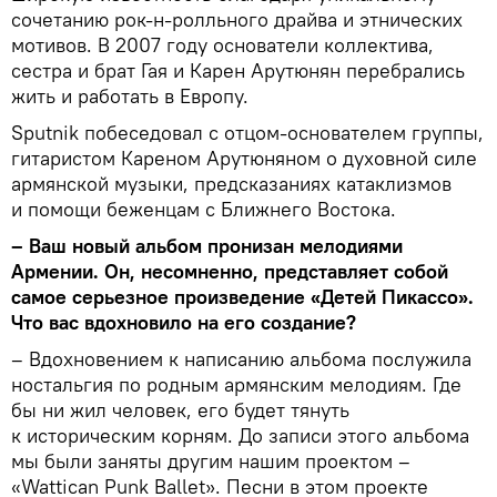
сочетанию рок-н-ролльного драйва и этнических
мотивов. В 2007 году основатели коллектива,
сестра и брат Гая и Карен Арутюнян перебрались
жить и работать в Европу.
Sputnik побеседовал с отцом-основателем группы,
гитаристом Кареном Арутюняном о духовной силе
армянской музыки, предсказаниях катаклизмов
и помощи беженцам с Ближнего Востока.
– Ваш новый альбом пронизан мелодиями
Армении. Он, несомненно, представляет собой
самое серьезное произведение «Детей Пикассо».
Что вас вдохновило на его создание?
– Вдохновением к написанию альбома послужила
ностальгия по родным армянским мелодиям. Где
бы ни жил человек, его будет тянуть
к историческим корням. До записи этого альбома
мы были заняты другим нашим проектом –
«Wattican Punk Ballet». Песни в этом проекте