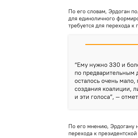
По его словам, Эрдоган п
для единоличного формиро
требуется для перехода к
“Ему нужно 330 и боле
по предварительным д
осталось очень мало, 
создания коалиции, л
и эти голосa”, — отме
По его мнению, Эрдоганy н
перехода к президентской