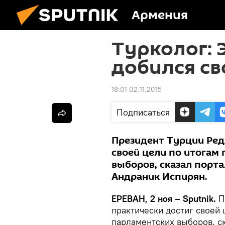
Армения
Турколог: 
добился св
18:01 02.11.2015
Подписаться
Президент Турции Ред
своей цели по итогам
выборов, сказал порта
Андраник Испирян.
ЕРЕВАН, 2 ноя – Sputnik.
П
практически достиг своей
парламентских выборов, ск