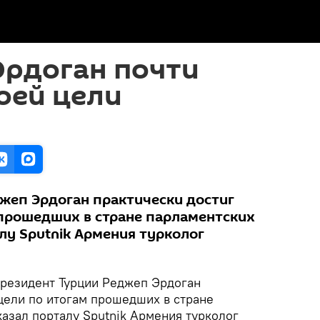
Эрдоган почти
оей цели
жеп Эрдоган практически достиг
 прошедших в стране парламентских
лу Sputnik Армения турколог
резидент Турции Реджеп Эрдоган
 цели по итогам прошедших в стране
азал порталу Sputnik Армения турколог