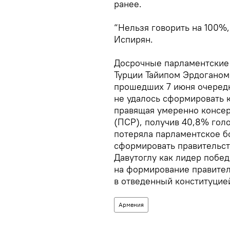
ранее.
“Нельзя говорить на 100%,
Испирян.
Досрочные парламентские
Турции Тайипом Эрдоганом 
прошедших 7 июня очередн
не удалось сформировать 
правящая умеренно консер
(ПСР), получив 40,8% голо
потеряла парламентское б
сформировать правительс
Давутоглу как лидер побе
на формирование правитель
в отведенный конституцие
Армения