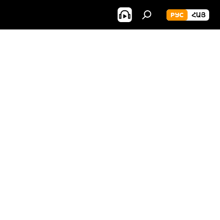
РУС
ՀԱՅ