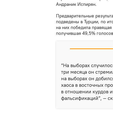
Андраник Испирян.
Предварительные результ
подведены в Турции, по и
на них победила правящая 
получившая 49,5% голосов 
“На выборах случилось
три месяца он стреми
на выборах он добилс
хаоса в восточных пр
в отношении курдов и
фальсификаций”, — ск