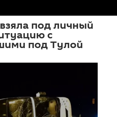
взяла под личный
итуацию с
шими под Тулой