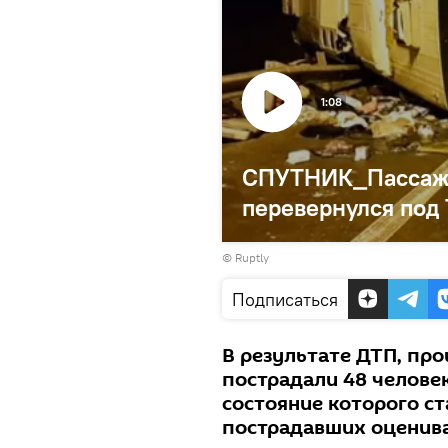
1:08
СПУТНИК_Пассажи
перевернулся под 
©
Ruptly
Подписаться
В результате ДТП, про
пострадали 48 человек
состояние которого ст
пострадавших оценивае