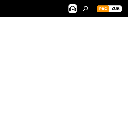
РУС
ՀԱՅ