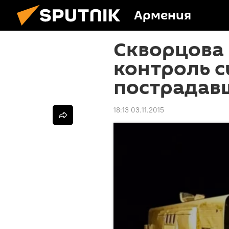
Армения
Скворцова 
контроль с
пострадав
18:13 03.11.2015