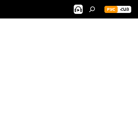
РУС
ՀԱՅ