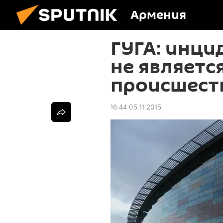
Армения
ГУГА: инци
не являетс
происшест
16:44 05.11.2015