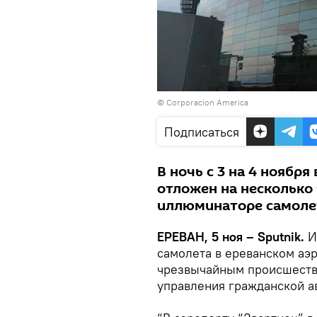
©
Corporacion America
Подписаться
В ночь с 3 на 4 ноябр
отложен на несколько
иллюминаторе самоле
ЕРЕВАН, 5 ноя – Sputnik.
И
самолета в ереванском аэр
чрезвычайным происшестви
управления гражданской а