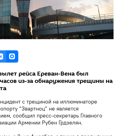
я вылет рейса Ереван-Вена был
 часов из-за обнаружения трещины на
та
нцидент с трещиной на иллюминаторе
опорту “Звартноц” не является
ем, сообщил пресс-секретарь Главного
виации Армении Рубен Грдзелян.