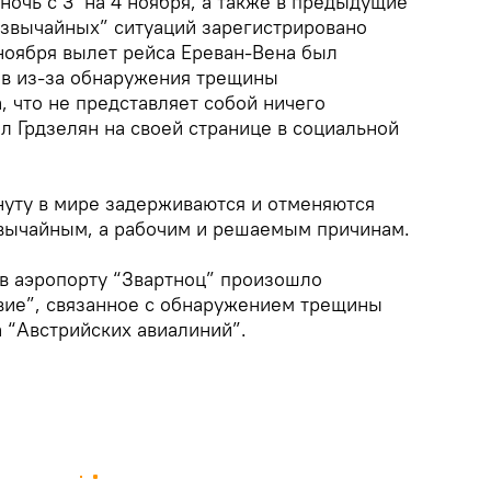
 ночь с 3 на 4 ноября, а также в предыдущие
езвычайных” ситуаций зарегистрировано
4 ноября вылет рейса Ереван-Вена был
ов из-за обнаружения трещины
 что не представляет собой ничего
л Грдзелян на своей странице в социальной
нуту в мире задерживаются и отменяются
звычайным, а рабочим и решаемым причинам.
в аэропорту “Звартноц” произошло
вие”, связанное с обнаружением трещины
 “Австрийских авиалиний”.