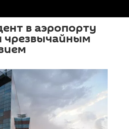
дент в аэропорту
я чрезвычайным
вием