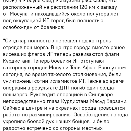
(KDP) в Мосуле Саид Мамузини рассказал, что
расположенный на расстоянии 120 км к западу
от Мосула, и находивщийся около полутора лет
под оккупацией ИГ город был полностью
освобожден от боевиков:
"Синджар полностью перешел под контроль
отрядов пешмерга. В центре города вместо ранее
висевших флагов ИГ теперь развиваются флаги
Курдистана. Теперь боевики ИГ отступают
в сторону городов Мосул и Тель-Афар. Рано утром
сегодня, во время тяжелого столкновения, были
уничтожены сотни исламистов ИГ. Также во время
операции в результате ДТП погиб один солдат
пешмерга. Руководит операцией в Синджаре
непосредственно глава Курдистана Масуд Барзани.
Сейчас в центре и на окраинах города проводятся
работы по разминированию. Освобождение города
укрепило боевой дух наших бойцов, и было
радостно встречено со стороны местных