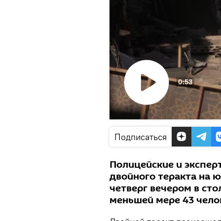
0:53
Воспроизвести
видео
Подписаться
Полицейские и экспер
двойного теракта на ю
четверг вечером в сто
меньшей мере 43 чело