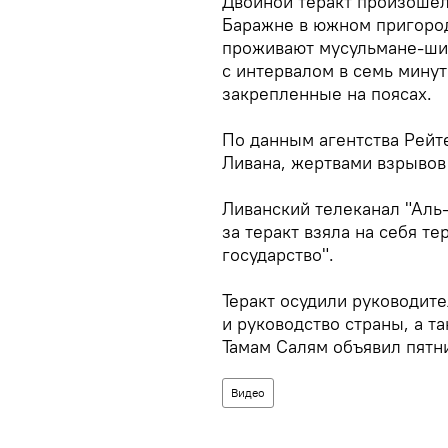
Двойной теракт произошел
Баражне в южном пригород
проживают мусульмане-шии
с интервалом в семь минут
закрепленные на поясах.
По данным агентства Рейт
Ливана, жертвами взрывов 
Ливанский телеканал "Аль
за теракт взяла на себя т
государство".
Теракт осудили руководит
и руководство страны, а 
Тамам Салям объявил пятни
Видео