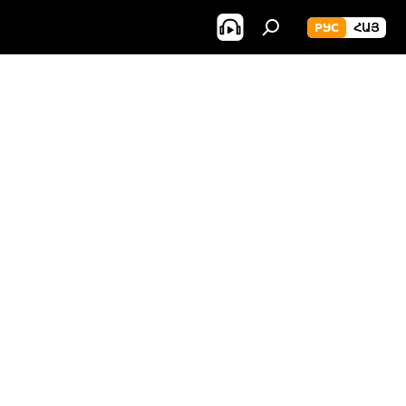
РУС
ՀԱՅ