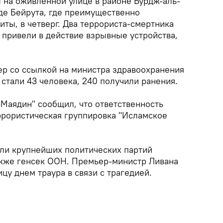
 на оживленной улице в районе Бурдж-аль-
е Бейрута, где преимущественно
ты, в четверг. Два террориста-смертника
 привели в действие взрывные устройства,
ер со ссылкой на министра здравоохранения
стали 43 человека, 240 получили ранения.
-Маядин" сообщил, что ответственность
еррористическая группировка "Исламское
ели крупнейших политических партий
также генсек ООН. Премьер-министр Ливана
цу днем траура в связи с трагедией.