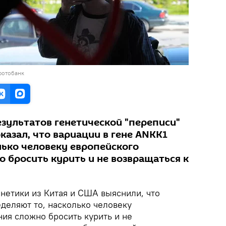
фотобанк
зультатов генетической "переписи"
азал, что вариации в гене ANKK1
лько человеку европейского
 бросить курить и не возвращаться к
енетики из Китая и США выяснили, что
деляют то, насколько человеку
ия сложно бросить курить и не