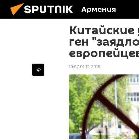
Армения
Китайские
ген "заядл
европейце
19:57 01.12.2015