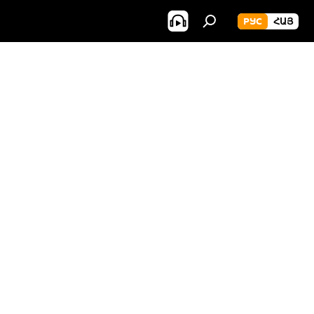
РУС
ՀԱՅ