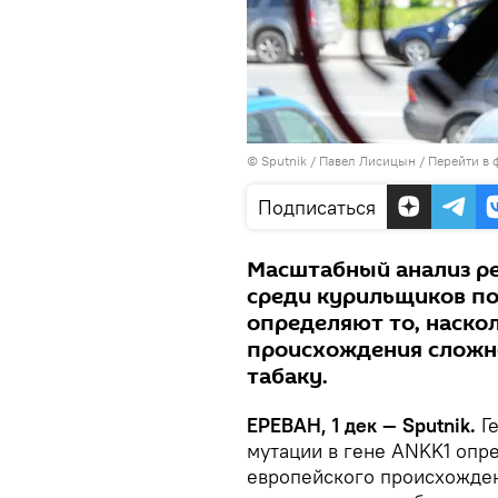
© Sputnik / Павел Лисицын
/
Перейти в 
Подписаться
Масштабный анализ ре
среди курильщиков пок
определяют то, наско
происхождения сложно
табаку.
ЕРЕВАН, 1 дек — Sputnik.
Г
мутации в гене ANKK1 опре
европейского происхожден