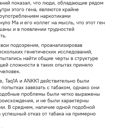
ний показал, что люди, обладающие рядом
утри этого гена, являются крайне
оупотреблениям наркотиками
нуло Ма и его коллег на мысль, что этот ген
шаны и в появлении трудностей
ть.
свои подозрения, проанализировав
ескольких генетических исследований,
пытались найти общие черты в структуре
щей сложности в таких опытах приняло
 человек.
е, Taq1A и ANKK1 действительно были
 попытках завязать с табаком, однако они
 подобные проблемы были четко выражены
роисхождения, и не были характерны
ии. В среднем, наличие одной подобной
 успешный отказ от табака на примерно