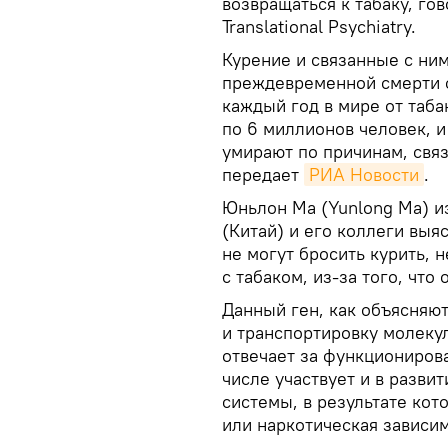
возвращаться к табаку, го
Translational Psychiatry.
Курение и связанные с ни
преждевременной смерти с
каждый год в мире от таба
по 6 миллионов человек, 
умирают по причинам, свя
передает
РИА Новости
.
Юньлон Ма (Yunlong Ma) и
(Китай) и его коллеги выя
не могут бросить курить, 
с табаком, из-за того, чт
Данный ген, как объясняют
и транспортировку молеку
отвечает за функционирова
числе участвует и в разви
системы, в результате ко
или наркотическая зависим