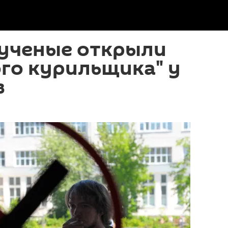
 ученые открыли
ого курильщика" у
в