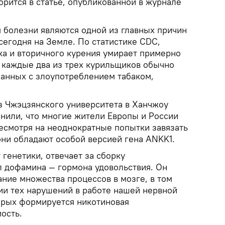
ворится в статье, опубликованной в журнале
м болезни являются одной из главных причин
егодня на Земле. По статистике CDC,
ка и вторичного курения умирает примерно
и каждые два из трех курильщиков обычно
занных с злоупотреблением табаком,
з Чжэцзянского университета в Ханчжоу
снили, что многие жители Европы и России
несмотря на неоднократные попытки завязать
о они обладают особой версией гена ANKK1.
 генетики, отвечает за сборку
л дофамина — гормона удовольствия. Он
ние множества процессов в мозге, в том
тии тех нарушений в работе нашей нервной
торых формируется никотиновая
ость.