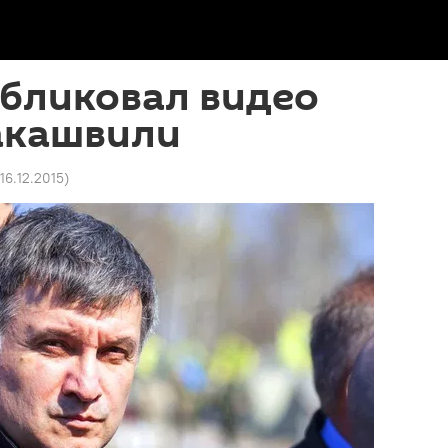
убликовал видео
аакашвили
 16.12.2015
)