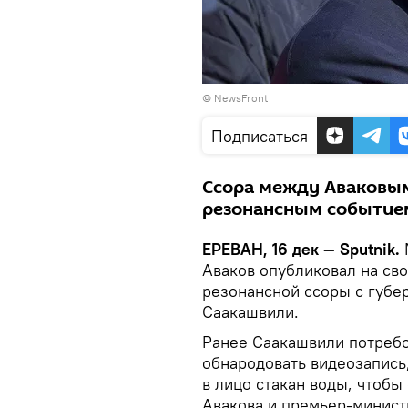
©
NewsFront
Подписаться
Ссора между Аваковым
резонансным событием
ЕРЕВАН, 16 дек — Sputnik.
Аваков опубликовал на сво
резонансной ссоры с губе
Саакашвили.
Ранее Саакашвили потребо
обнародовать видеозапись
в лицо стакан воды, чтоб
Авакова и премьер-минист