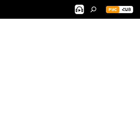
РУС
ՀԱՅ