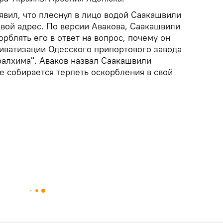
аявил, что плеснул в лицо водой Саакашвили
свой адрес. По версии Авакова, Саакашвили
орблять его в ответ на вопрос, почему он
иватизации Одесского припортового завода
ралхима". Аваков назвал Саакашвили
не собирается терпеть оскорбления в свой