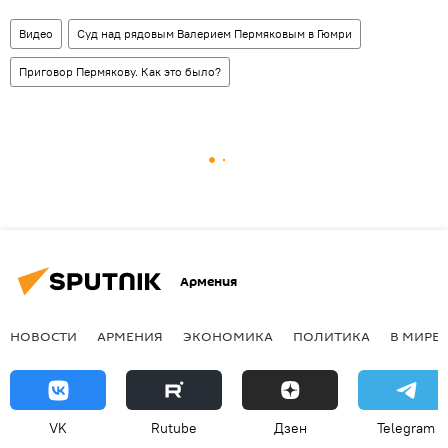
Видео
Суд над рядовым Валерием Пермяковым в Гюмри
Приговор Пермякову. Как это было?
Армения
НОВОСТИ
АРМЕНИЯ
ЭКОНОМИКА
ПОЛИТИКА
В МИРЕ
VK
Rutube
Дзен
Telegram