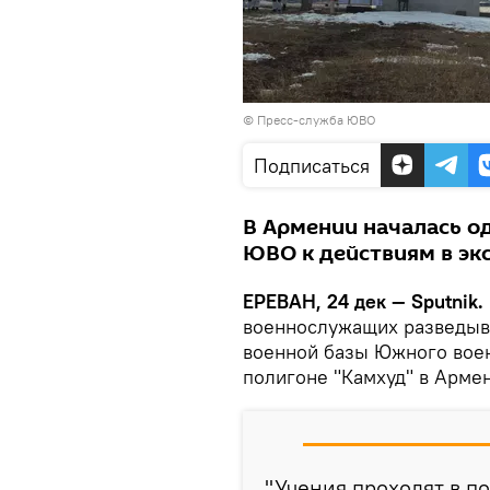
© Пресс-служба ЮВО
Подписаться
В Армении началась о
ЮВО к действиям в эк
ЕРЕВАН, 24 дек — Sputnik.
военнослужащих разведыв
военной базы Южного воен
полигоне "Камхуд" в Арме
"Учения проходят в п