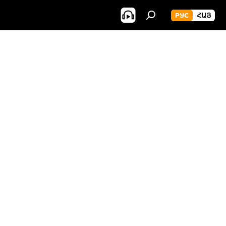
РУС
ՀԱՅ