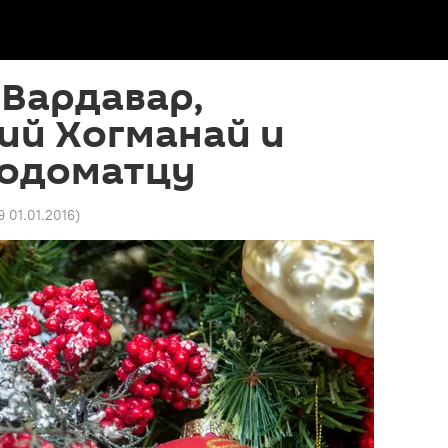
Вардавар,
ий Хогманай и
кодоматцу
9 01.01.2016
)