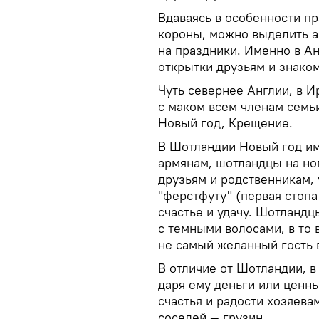
Вдаваясь в особенности пр
короны, можно выделить а
на праздники. Именно в А
открытки друзьям и знако
Чуть севернее Англии, в И
с маком всем членам семь
Новый год, Крещение.
В Шотландии Новый год им
армянам, шотландцы на но
друзьям и родственникам,
"ферстфуту" (первая стопа
счастье и удачу. Шотланд
с темными волосами, в то
не самый желанный гость 
В отличие от Шотландии, в
даря ему деньги или ценны
счастья и радости хозяева
соседей — грузин.