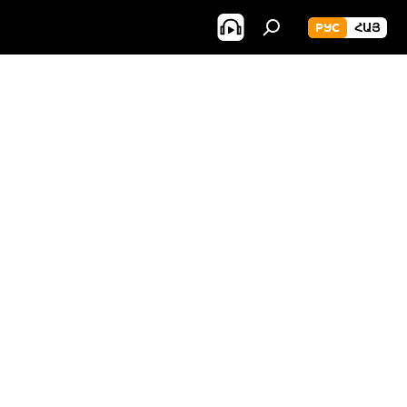
РУС
ՀԱՅ