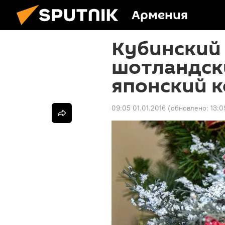
Армения
Кубинский 
шотландск
японский 
09:05 01.01.2016
(обновлено:
13:0