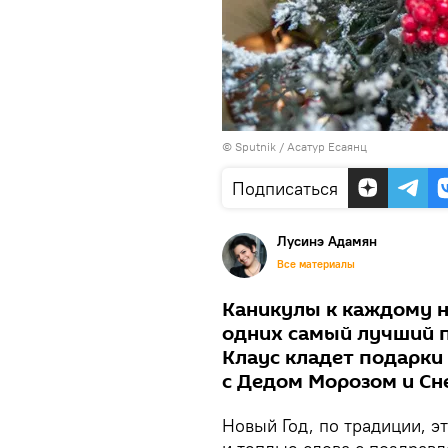
© Sputnik / Асатур Есаянц
Подписаться
Лусинэ Адамян
Все материалы
Каникулы к каждому н
одних самый лучший п
Клаус кладет подарки 
с Дедом Морозом и Сн
Новый Год, по традиции, э