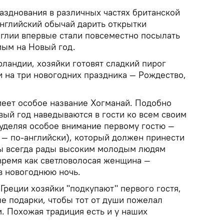
азднования в различных частях британской
нглийский обычай дарить открытки
нглии впервые стали повсеместно посылать
мым на Новый год.
рландии, хозяйки готовят сладкий пирог
и на три новогодних праздника — Рождество,
еет особое название Хогманай. Подобно
вый год наведываются в гости ко всем своим
 уделяя особое внимание первому гостю —
 — по-английски), который должен принести
цы всегда рады высоким молодым людям
 время как светловолосая женщина —
в новогоднюю ночь.
 Греции хозяйки "подкупают" первого гостя,
е подарки, чтобы тот от души пожелал
м. Похожая традиция есть и у наших