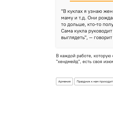
"В куклах я узнаю жен
маму и т.д. Они рожда
то дольше, кто-то пол
Сама кукла руководит 
выглядеть", — говорит
В каждой работе, которую
"хендмейд", есть своя изю
Армения
Праздник к нам приходит