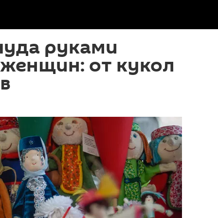
чуда руками
женщин: от кукол
в