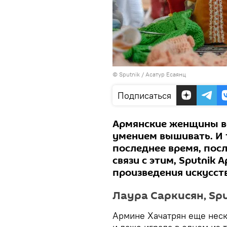
© Sputnik / Асатур Есаянц
Подписаться
Армянские женщины вс
умением вышивать. И 
последнее время, посл
связи с этим, Sputnik
произведения искусст
Лаура Саркисян, Spu
Армине Хачатрян еще неск