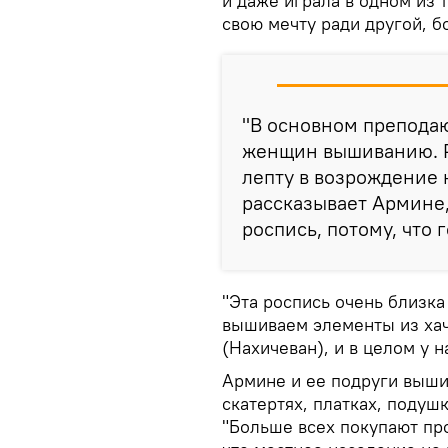
и даже играла в одном из 
свою мечту ради другой, 
"В основном преподаю
женщин вышиванию. Р
лепту в возрождение 
рассказывает Армине,
роспись, потому, что 
"Эта роспись очень близка
вышиваем элементы из хач
(Нахичеван), и в целом у н
Армине и ее подруги выши
скатертях, платках, подуш
"Больше всех покупают про