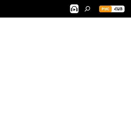
РУС
ՀԱՅ