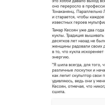
это хобби давало выход в
оно переросло в профессию
Тонаканянц. Параллельно 
и старается, чтобы каждо
известных героев мультфи
Тамар Кесоян уже два год
куклы. Традиция вышивать
десятков лет назад не бы
женщины радовали своих д
в то, что кукла искореняет
энергию.
"Я шила всегда, для того, 
различные лоскутки и нача
как лепит скульптор свои п
удивляюсь, ведь они у мен
Кесоян, отмечая, что никог
сшила.