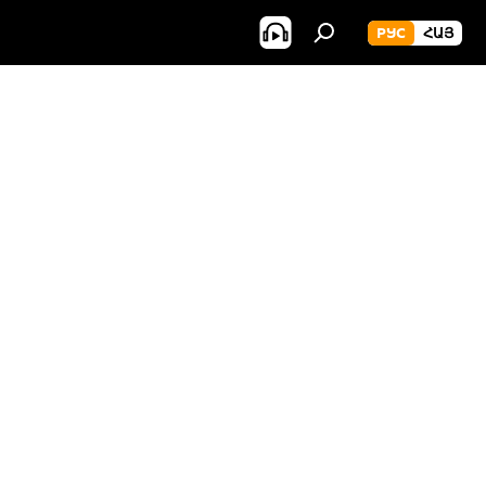
РУС
ՀԱՅ