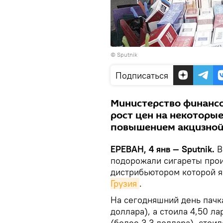
© Sputnik
Подписаться
Министерство финансо
рост цен на некоторые
повышением акцизной 
ЕРЕВАН, 4 янв — Sputnik.
В
подорожали сигареты про
дистрибьютором которой я
Грузия
.
На сегодняшний день пачка
доллара), а стоила 4,50 ла
(более 3,3 доллара), стоил