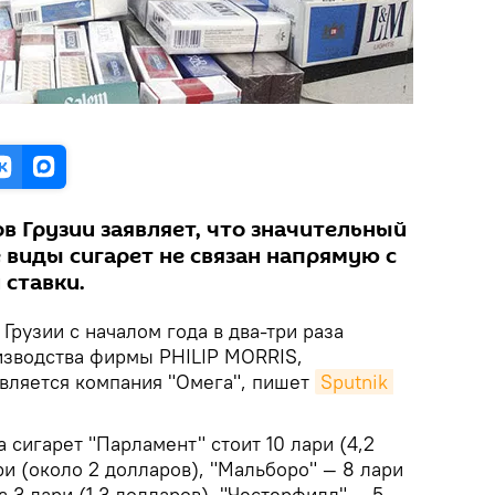
в Грузии заявляет, что значительный
 виды сигарет не связан напрямую с
ставки.
 Грузии с началом года в два-три раза
изводства фирмы PHILIP MORRIS,
вляется компания "Омега", пишет
Sputnik 
 сигарет "Парламент" стоит 10 лари (4,2
ри (около 2 долларов), "Мальборо" — 8 лари
а 3 лари (1,3 долларов), "Честерфилд" — 5