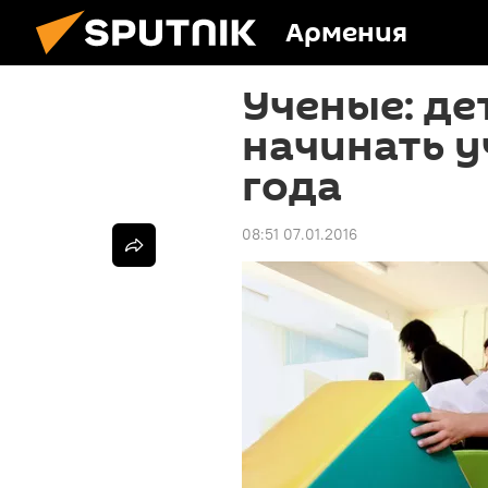
Армения
Ученые: де
начинать у
года
08:51 07.01.2016