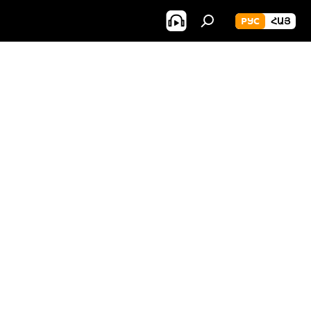
РУС
ՀԱՅ