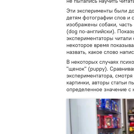
не пытались научить читать
Эти эксперименты были д
детям фотографии слов и 
изображены собаки, часть
(dog по-английски). Показ
экспериментаторы читали с
некоторое время показыва
назвать, какое слово напи
В некоторых случаях психо
"щенок" (puppy). Сравнива
экспериментатора, смотря
картинки, авторы статьи п
определенное значение с 