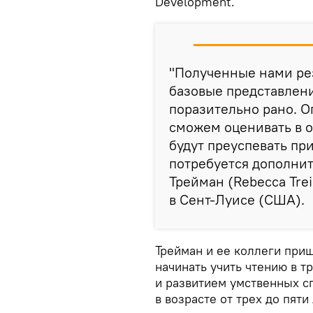
Development.
"Полученные нами рез
базовые представлени
поразительно рано. О
сможем оценивать в о
будут преуспевать пр
потребуется дополнит
Трейман (Rebecca Tre
в Сент-Луисе (США).
Трейман и ее коллеги приш
начинать учить чтению в т
и развитием умственных с
в возрасте от трех до пяти