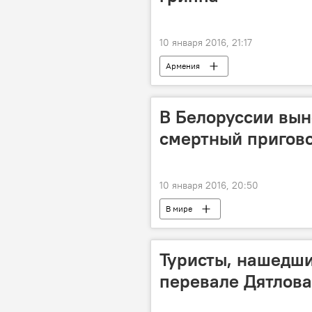
10 января 2016, 21:17
Армения
В Белоруссии вын
смертный пригов
10 января 2016, 20:50
В мире
Туристы, нашедши
перевале Дятлова