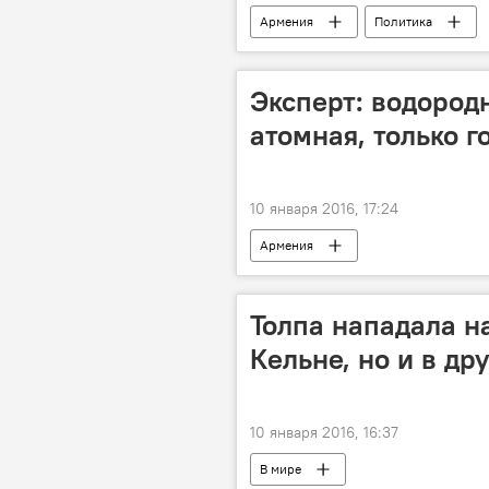
Армения
Политика
Эксперт: водород
атомная, только 
10 января 2016, 17:24
Армения
Толпа нападала н
Кельне, но и в др
10 января 2016, 16:37
В мире