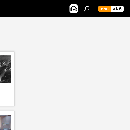
РУС
ՀԱՅ