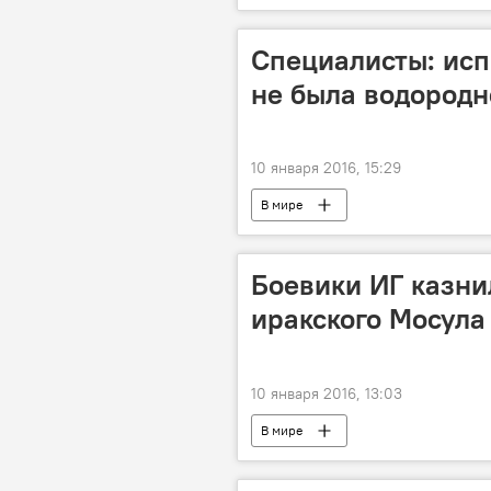
Специалисты: ис
не была водородн
10 января 2016, 15:29
В мире
Боевики ИГ казни
иракского Мосула
10 января 2016, 13:03
В мире