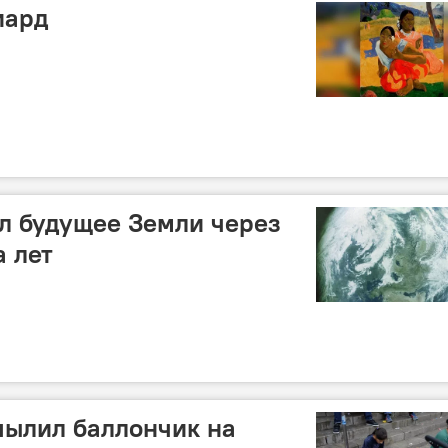
иард
л будущее Земли через
 лет
пылил баллончик на