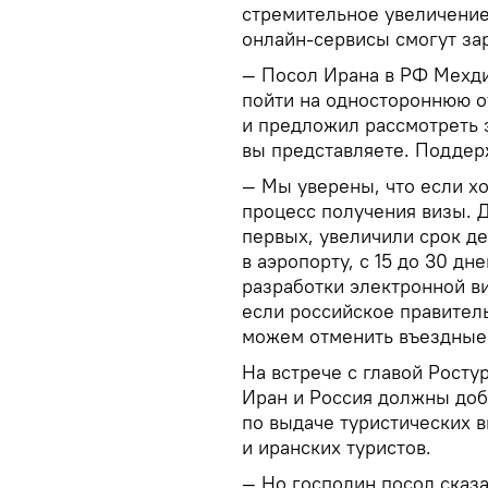
стремительное увеличение
онлайн-сервисы смогут зар
— Посол Ирана в РФ Мехди
пойти на одностороннюю от
и предложил рассмотреть 
вы представляете. Поддер
— Мы уверены, что если хо
процесс получения визы. Д
первых, увеличили срок де
в аэропорту, с 15 до 30 дн
разработки электронной ви
если российское правитель
можем отменить въездные 
На встрече с главой Рост
Иран и Россия должны до
по выдаче туристических в
и иранских туристов.
— Но господин посол сказа