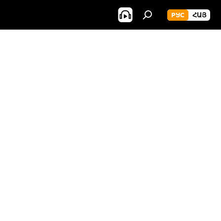
РУС
ՀԱՅ