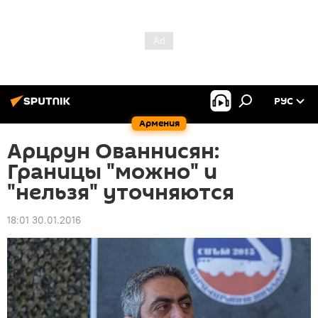
РУС
Армения
Арцрун Ованнисян:
Границы "можно" и
"нельзя" уточняются
18:01 30.01.2016