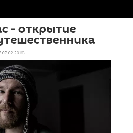
ас - открытие
путешественника
7 07.02.2016
)