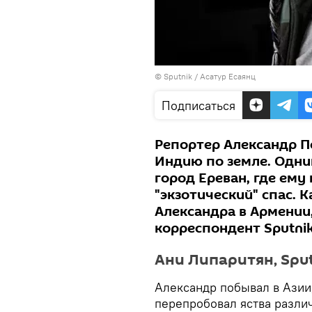
© Sputnik / Асатур Есаянц
Подписаться
Репортер Александр П
Индию по земле. Одни
город Ереван, где ему
"экзотический" спас.
Александра в Армении
корреспондент Sputni
Ани Липаритян, Sput
Александр побывал в Азии
перепробовал яства разли