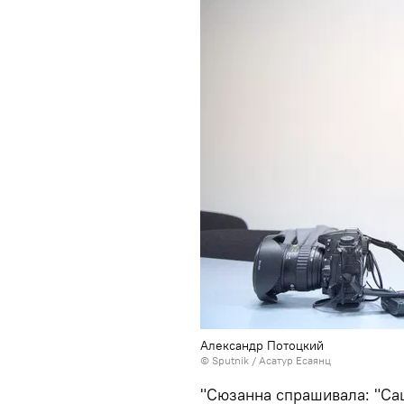
Александр Потоцкий
© Sputnik / Асатур Есаянц
"Сюзанна спрашивала: "Саш