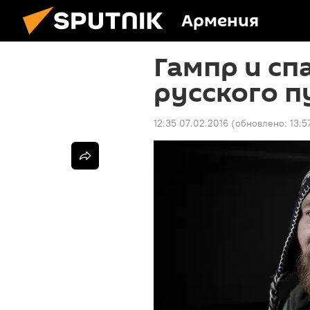
Армения
Гампр и сп
русского 
12:35 07.02.2016
(обновлено:
13:5