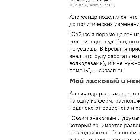
© Sputnik / Асатур Есаянц
Александр поделился, что
до политических изменени
"Сейчас я перемещаюсь на 
велосипеде неудобно, пото
не уедешь. В Ереван я при
знал, что буду работать н
волкодавами), и мне нужн
помочь", — сказал он.
Мой ласковый и неж
Александр рассказал, что 
на одну из ферм, располо
недалеко от северного и х
"Своим знакомым и друзьям
который занимается разве
с заводчиком собак по им
20 лет, и у него очень мно