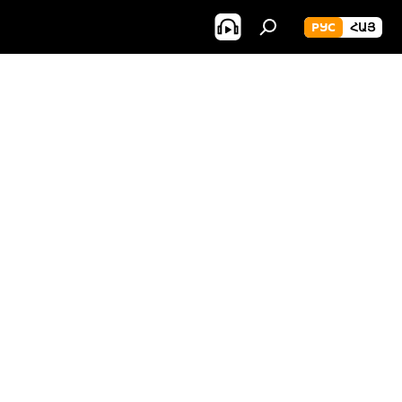
РУС
ՀԱՅ