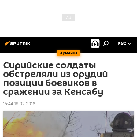
РУС
Армения
Сирийские солдаты
обстреляли из орудий
позиции боевиков в
сражении за Кенсабу
15:44 19.02.2016