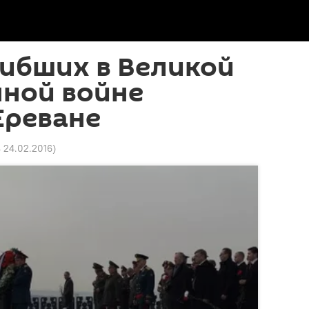
гибших в Великой
нной войне
Ереване
4 24.02.2016
)