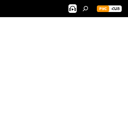
РУС
ՀԱՅ