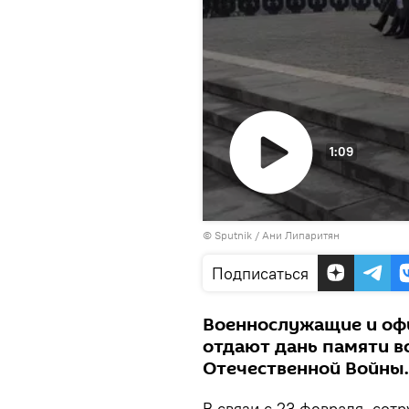
1:09
Воспроизвести
© Sputnik / Ани Липаритян
видео
Подписаться
Военнослужащие и оф
отдают дань памяти в
Отечественной Войны.
В связи с 23 февраля, сот