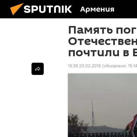
Армения
Память по
Отечестве
почтили в 
13:39 23.02.2016
(обновлено:
15:1