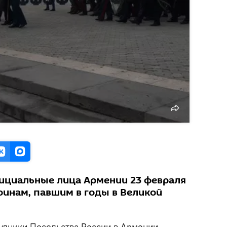
ициальные лица Армении 23 февраля
оинам, павшим в годы в Великой
рудники Посольства России в Армении