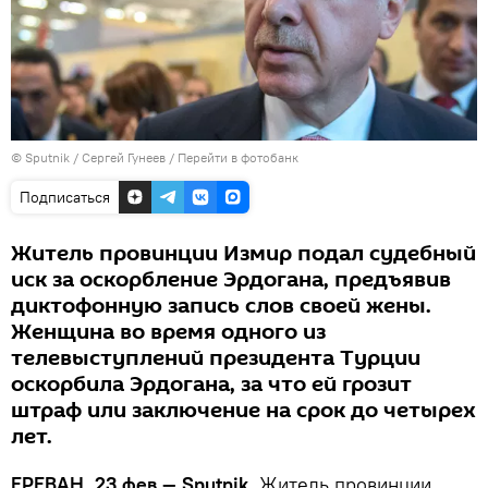
© Sputnik / Сергей Гунеев
/
Перейти в фотобанк
Подписаться
Житель провинции Измир подал судебный
иск за оскорбление Эрдогана, предъявив
диктофонную запись слов своей жены.
Женщина во время одного из
телевыступлений президента Турции
оскорбила Эрдогана, за что ей грозит
штраф или заключение на срок до четырех
лет.
ЕРЕВАН, 23 фев — Sputnik.
Житель провинции