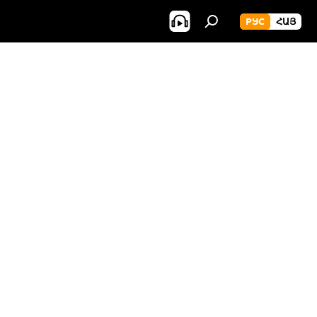
РУС
ՀԱՅ