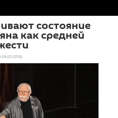
нивают состояние
яна как средней
жести
9 09.03.2016
)