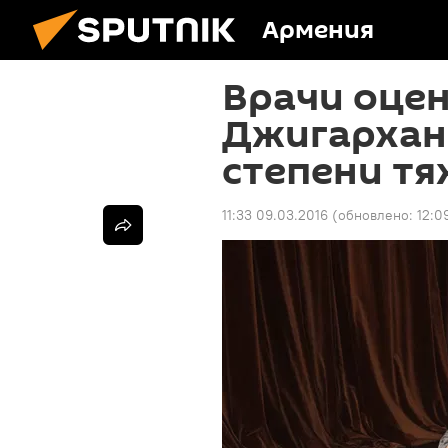
Армения
Врачи оце
Джигархан
степени тя
11:33 09.03.2016
(обновлено:
12:0