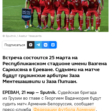
© Sputnik / Asatur Yesayants
Подписаться
Встреча состоится 25 марта на
Республиканском стадионе имени Вазгена
Саркисяна в Ереване. Судьями на матче
будут грузинские арбитры Заза
Ментешашвили и Заза Пипиан.
ЕРЕВАН, 21 мар — Sputnik.
Судейская бригада
из Грузии во главе с Георгием Вадачкория будут
судить матч Армения-Белоруссия, сообщает
пресс-служба
Федерации футбола Армении
.