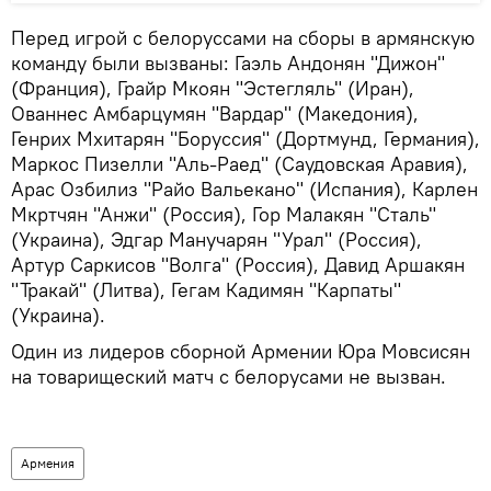
Перед игрой с белоруссами на сборы в армянскую
команду были вызваны: Гаэль Андонян "Дижон"
(Франция), Грайр Мкоян "Эстегляль" (Иран),
Ованнес Амбарцумян "Вардар" (Македония),
Генрих Мхитарян "Боруссия" (Дортмунд, Германия),
Маркос Пизелли "Аль-Раед" (Саудовская Аравия),
Арас Озбилиз "Райо Вальекано" (Испания), Карлен
Мкртчян "Анжи" (Россия), Гор Малакян "Сталь"
(Украина), Эдгар Манучарян "Урал" (Россия),
Артур Саркисов "Волга" (Россия), Давид Аршакян
"Тракай" (Литва), Гегам Кадимян "Карпаты"
(Украина).
Один из лидеров сборной Армении Юра Мовсисян
на товарищеский матч с белорусами не вызван.
Армения