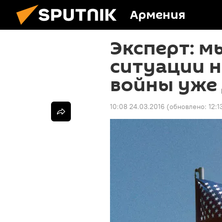
Армения
Эксперт: м
ситуации 
войны уже 
10:08 24.03.2016
(обновлено:
12:1