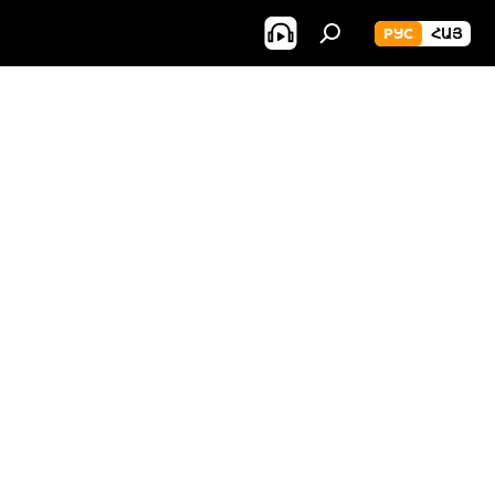
РУС
ՀԱՅ