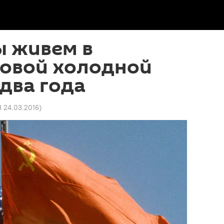
ы живем в
новой холодной
два года
3 24.03.2016
)