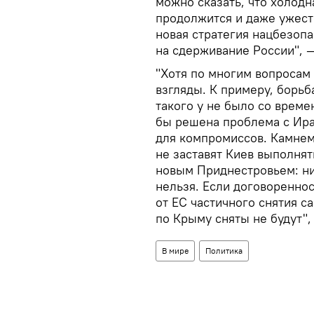
можно сказать, что холодн
продолжится и даже ужесто
новая стратегия нацбезоп
на сдерживание России", —
"Хотя по многим вопросам
взгляды. К примеру, борьб
такого у не было со време
бы решена проблема с Ира
для компромиссов. Камнем
не заставят Киев выполнят
новым Приднестровьем: ни
нельзя. Если договореннос
от ЕС частичного снятия с
по Крыму сняты не будут",
В мире
Политика