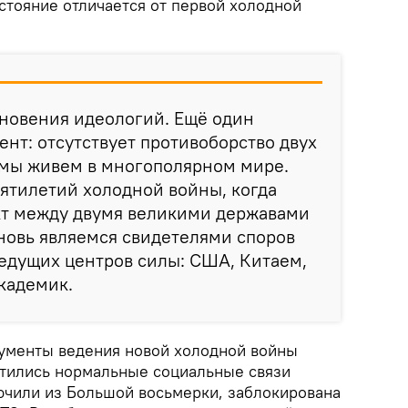
тояние отличается от первой холодной
кновения идеологий. Ещё один
т: отсутствует противоборство двух
 мы живем в многополярном мире.
ятилетий холодной войны, когда
икт между двумя великими державами
новь являемся свидетелями споров
едущих центров силы: США, Китаем,
академик.
рументы ведения новой холодной войны
атились нормальные социальные связи
лючили из Большой восьмерки, заблокирована