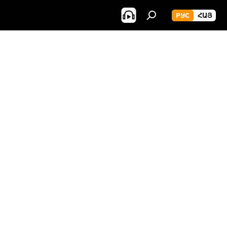
РУС
ՀԱՅ