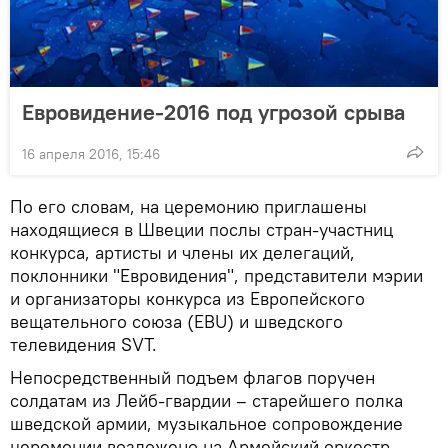
Евровидение-2016 под угрозой срыва
16 апреля 2016, 15:46
По его словам, на церемонию приглашены
находящиеся в Швеции послы стран-участниц
конкурса, артисты и члены их делегаций,
поклонники "Евровидения", представители мэрии
и организаторы конкурса из Европейского
вещательного союза (EBU) и шведского
телевидения SVT.
Непосредственный подъем флагов поручен
солдатам из Лейб-гвардии – старейшего полка
шведской армии, музыкальное сопровождение
церемонии возложено на Армейский оркестр