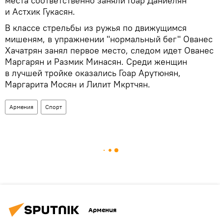
места соответственно заняли Гоар Даниелян
и Астхик Гукасян.
В классе стрельбы из ружья по движущимся
мишеням, в упражнении "нормальный бег" Ованес
Хачатрян занял первое место, следом идет Ованес
Маргарян и Размик Минасян. Среди женщин
в лучшей тройке оказались Гоар Арутюнян,
Маргарита Мосян и Лилит Мкртчян.
Армения
Спорт
Армения