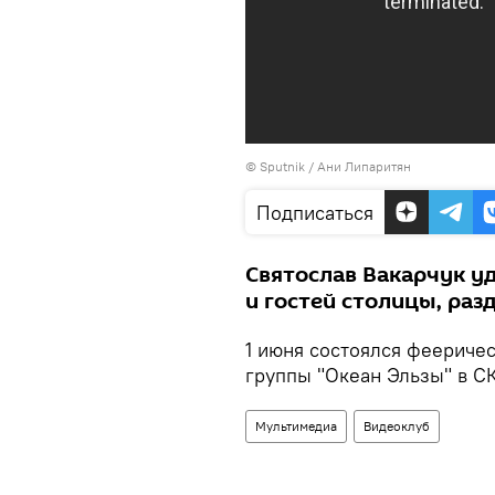
© Sputnik / Ани Липаритян
Подписаться
Святослав Вакарчук у
и гостей столицы, раз
1 июня состоялся фееричес
группы "Океан Эльзы" в СК
Мультимедиа
Видеоклуб