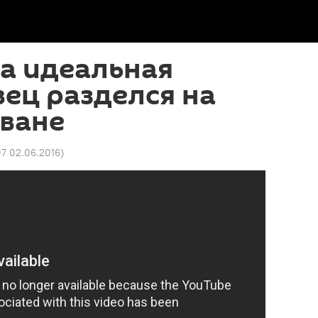
а идеальная
вец разделся на
еване
07 02.06.2016
)