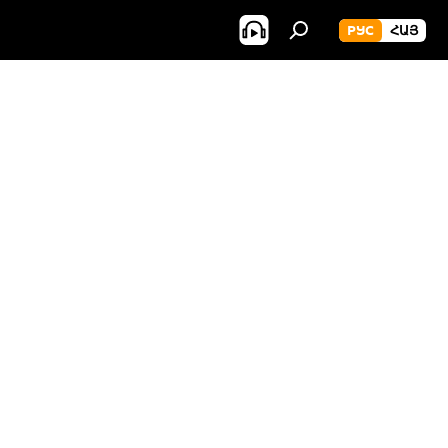
РУС
ՀԱՅ