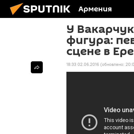
Армения
У Вакарчук
фигура: пе
сцене в Ер
18:33 02.06.2016
(обновлено:
20: