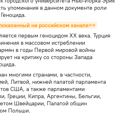
ик Городского университета Нью-Йорка Эрик
ть упоминания в данном документе роли
 Геноцида.
 показанный на российcком канале>>
вляется первым геноцидом ХХ века. Турция
винения в массовом истреблении
армян в годы Первой мировой войны
рует на критику со стороны Запада
оцида.
ан многими странами, в частности,
ией, Литвой, нижней палатой парламента
тов США, а также парламентами
и, Греции, Кипра, Аргентины, Бельгии,
ветом Швейцарии, Палатой общин
мом Польши.