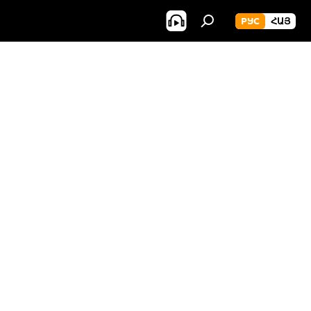
РУС
ՀԱՅ