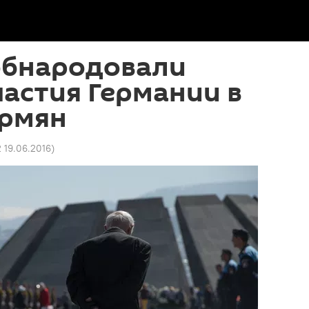
обнародовали
астия Германии в
армян
2 19.06.2016
)