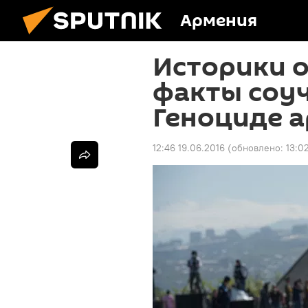
Армения
Историки 
факты соуч
Геноциде 
12:46 19.06.2016
(обновлено:
13:0