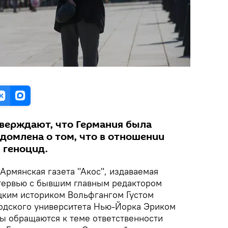
верждают, что Германия была
домлена о том, что в отношении
 геноцид.
Армянская газета "Акос", издаваемая
нтервью с бывшим главным редактором
ецким историком Вольфгангом Густом
одского университета Нью-Йорка Эриком
ты обращаются к теме ответственности