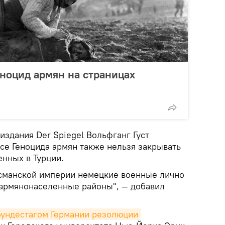
еноцид армян на страницах
здания Der Spiegel Вольфганг Густ
осе Геноцида армян также нельзя закрывать
енных в Турции.
сманской империи немецкие военные лично
 армянонаселенные районы", — добавил
Бундестагом Германии резолюции 