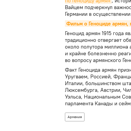
по Геноциду армян
, истор
Вайцем подчеркнул важнос
Германии в осуществлении
Фильм о Геноциде армян,
Геноцид армян 1915 года я
традиционно отвергает об
около полутора миллиона 
и крайне болезненно реаги
во вопросу армянского Ген
Факт Геноцида армян призн
Уругваем, Россией, Франц
Италии, большинством шта
Люксембурга, Австрии, Чил
Уэльса, Национальным Со
парламента Канады и сей
Армения