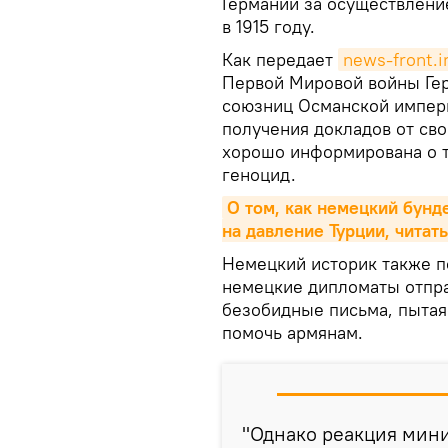
Германии за осуществлени
в 1915 году.
Как передает
news-front.i
Первой Мировой войны Гер
союзниц Османской империи
получения докладов от св
хорошо информирована о т
геноцид.
О том, как немецкий бунде
на давление Турции, читат
Немецкий историк также по
немецкие дипломаты отпра
безобидные письма, пытая
помочь армянам.
"Однако реакция мин