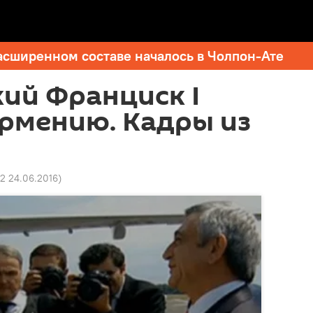
асширенном составе началось в Чолпон-Ате
ий Франциск I
рмению. Кадры из
2 24.06.2016
)