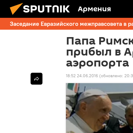
Армения
Заседание Евразийского межправсовета в р
Папа Римск
прибыл в А
аэропорта
18:52 24.06.2016
(обновлено:
20:3