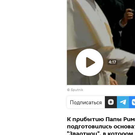
4:17
Воспроизвести
© Sputnik
видео
Подписаться
К прибытию Папы Рим
подготовились основа
"Звартноц", в котором