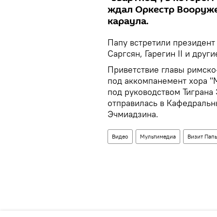
ждал Оркестр Вооруже
караула.
Папу встретили президент
Саргсян, Гарегин II и дру
Приветствие главы римско
под аккомпанемент хора 
под руководством Тиграна
отправилась в Кафедральн
Эчмиадзина.
Видео
Мультимедиа
Визит Пап