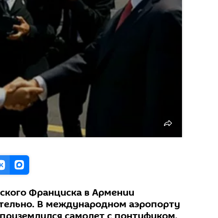
ского Франциска в Армении
тельно. В международном аэропорту
 приземлился самолет с понтификом,